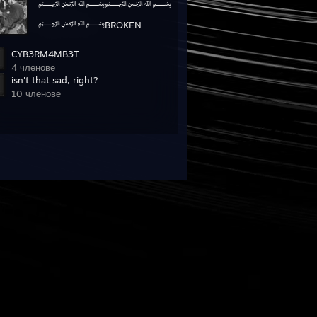
﷽﷽
﷽BROKEN
﷽﷽
CYB3RM4MB3T
﷽
4 членове
isn't that sad, right?
10 546 членове
10 членове