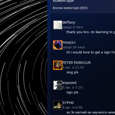
Коментари
Всички коментари (
893
)
deffany
преди 4 часа
thank you bro, im learning to
mowj1n
преди 16 часа
Hi i would love to get a sign f
PETER PARKOUR
5 авг. в 11:15
sing pls
exposed.
5 авг. в 7:25
sign pls
SYPH0
5 авг. в 6:56
за 3к матчей не научился нич