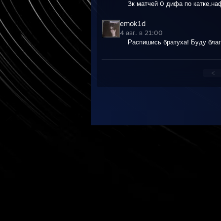
3к матчей 0 дифа по катке,н
emok1d
4 авг. в 21:00
Распишись братуха! Буду благ
<