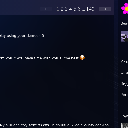
<
1
2
3
4
5
6
...
149
>
Зна
 play using your demos <3
rom you if you have time wish you all the best
Инв
Сни
Вид
Рец
Гру
ему,в школе ему тоже ♥♥♥♥♥ не понятно было ебанату если за