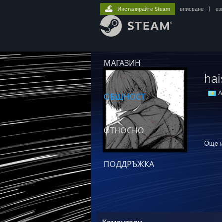
Инсталирайте Steam
вписване
|
ез
МАГАЗИН
hai
A
ОБЩНОСТ
ОТНОСНО
Още 
STEA
ПОДДРЪЖКА