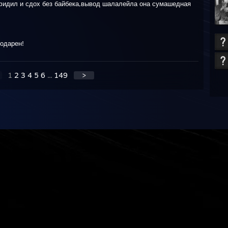
афидил и сдох без байбека,вывод шалалейла она сумашедная
одарен!
1
2
3
4
5
6
...
149
>