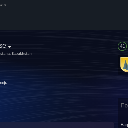
ик
se
41
stana, Kazakhstan
инф.
M_1:0:495600960
По
Наг