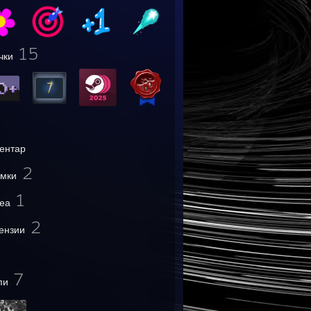
15
чки
ентар
2
мки
1
еа
2
ензии
7
пи