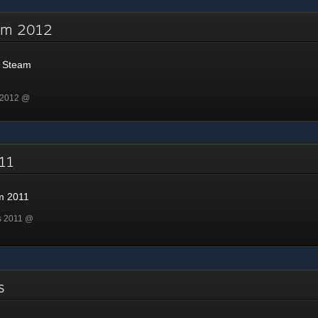
eam 2012
 Steam
 2012 @
011
m 2011
s 2011 @
as