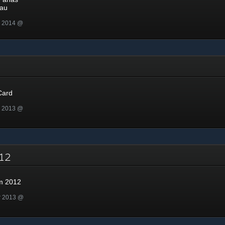
jau
n 2014 @
d
Card
n 2013 @
2012
m 2012
r 2013 @