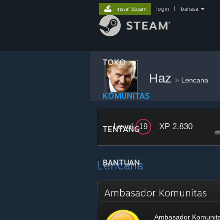
Instal Steam
login
|
bahasa
TOKO
Haz
»
Lencana
KOMUNITAS
Level
XP 2,830
19
TENTANG
Lencana
BANTUAN
Ambasador Komunitas
Ambasador Komunit