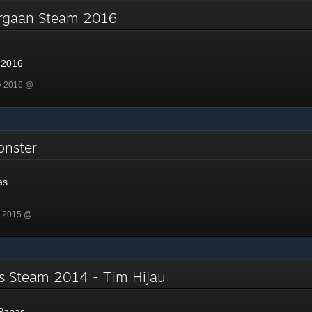
argaan Steam 2016
 2016
v 2016 @
onster
as
n 2015 @
s Steam 2014 - Tim Hijau
Panas