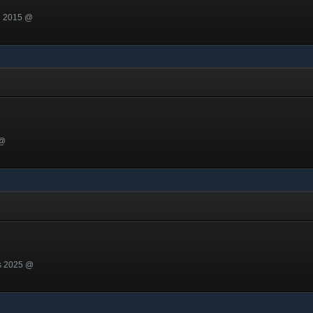
u 2015 @
 @
s 2025 @