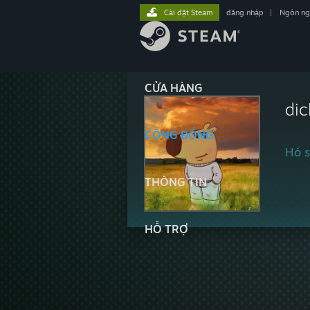
Cài đặt Steam
đăng nhập
|
Ngôn n
CỬA HÀNG
dic
CỘNG ĐỒNG
Hồ s
THÔNG TIN
HỖ TRỢ