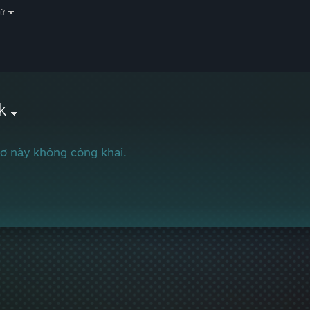
gữ
k
ơ này không công khai.