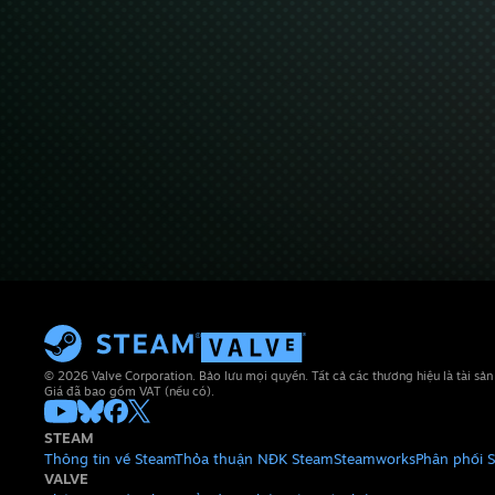
© 2026 Valve Corporation. Bảo lưu mọi quyền. Tất cả các thương hiệu là tài sả
Giá đã bao gồm VAT (nếu có).
STEAM
Thông tin về Steam
Thỏa thuận NĐK Steam
Steamworks
Phân phối 
VALVE