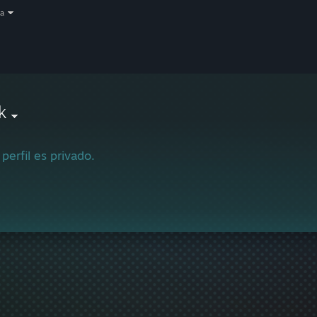
a
k
 perfil es privado.