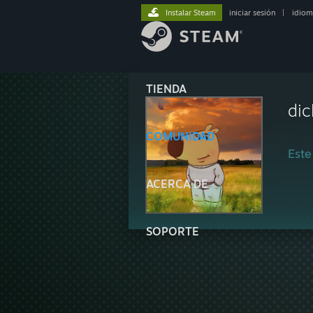
Instalar Steam
iniciar sesión
|
idiom
TIENDA
dic
COMUNIDAD
Este
ACERCA DE
SOPORTE