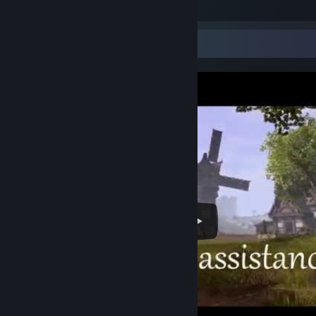
Custom US556 looks badass
Afișierul videoclipurilor