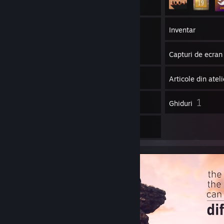
1
Grupuri
Inventar
Capturi de ecran
11
Videoclipuri
Articole din ateli
7
1
Recenzii
Ghiduri
20
Ilustrații