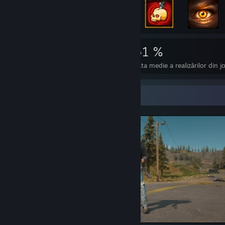
3.221
22
51 %
Realizări
Jocuri perfecte
Rata medie a realizărilor din j
Afișierul cu capturi de ecran