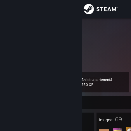
Conectează-te
Magazin
Haarah
Czech Republic
Comunitate
Despre
Enjoying cooperative games with friends
Asistență
Ani de apartenență
Nivel
63
950 XP
Schimbă limba
În prezent offline
Obține aplicația Steam pentru dispozitive mobile
Vezi site în versiunea pentru desktop
2
69
Premii pentru profil
Insigne