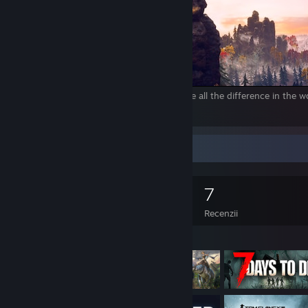
The right man in the wrong place can make all the difference in the 
1
Colecționar de jocuri
0
0
7
Jocuri deținute
DLC-uri deținute
Recenzii
Jocuri prezentate