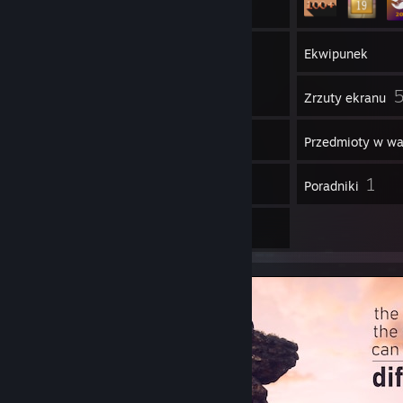
1
Grupy
Ekwipunek
Zrzuty ekranu
11
Wideo
Przedmioty w wa
7
1
Recenzje
Poradniki
20
Prace graficzne