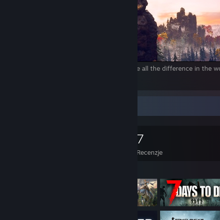
The right man in the wrong place can make all the difference in the 
1
Kolekcjoner gier
0
0
7
Posiadane gry
Posiadane DLC
Recenzje
Wyróżnione gry