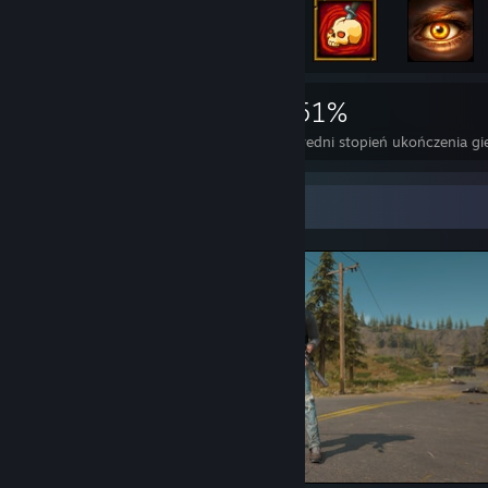
3 221
22
51%
Osiągnięcia
Perfekcyjne gry
Średni stopień ukończenia gi
Gablota zrzutów ekranu