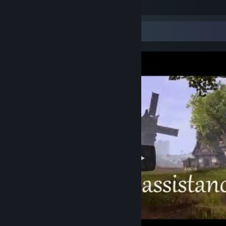
Custom US556 looks badass
Gablota wideo