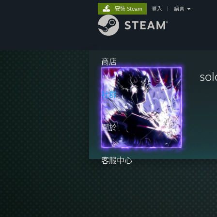
安裝 Steam
登入
|
語言
商店
sol
社群
關於
客服中心