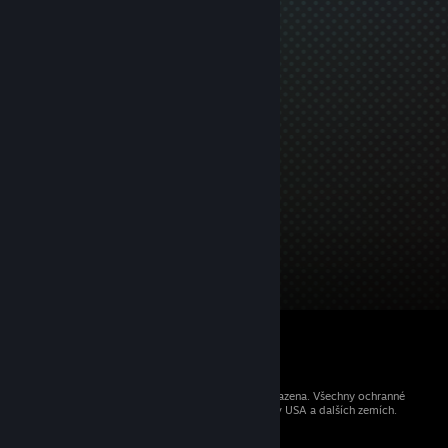
© 2026 Valve Corporation. Všechna práva vyhrazena. Všechny ochranné
známky jsou vlastnictvím příslušných subjektů v USA a dalších zemích.
Všechny ceny jsou uvedeny včetně DPH.