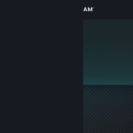
Přihlásit se
Obchod
sololvling
Komunita
Informace
Podpora
Změnit jazyk
Mobilní aplikace služby Steam
Desktopová verze stránky