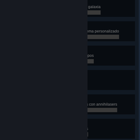
Aniquilación galáctica
Aniquila a la oposición por toda la galaxia
0 / 1
Arquitecto de mundos
Comienza una partida con un sistema personalizado
0 / 1
Juego en equipo
Participa en diez partidas por equipos
0 / 10
Totalmente operativo
Activa un annihilaser
0 / 1
Terror tecnológico
Destruye cinco planetas enemigos con annihilasers
0 / 5
Destructor de mundos
Destruye cinco planetas enemigos
0 / 5