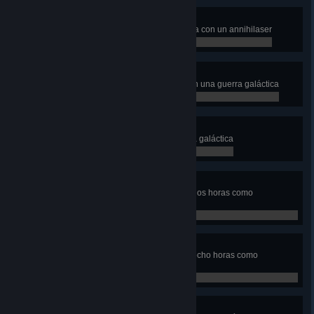
Él o yo
Apunta a un planeta que se acerca con un annihilaser
0 / 1
Tecnófilo
Descubre un nuevo armamento en una guerra galáctica
0 / 1
Una menos
Elimina una facción en una guerra galáctica
0 / 1
Aficionado
Ve partidas competitivas durante dos horas como
espectador
0 / 7,200
Fanático
Ve partidas competitivas durante ocho horas como
espectador
0 / 28,800
Eficiente