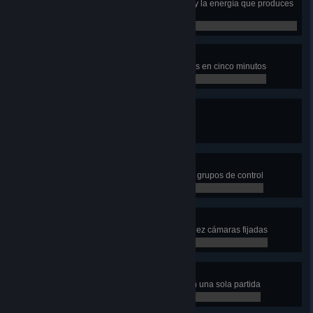
Usa más del 95 % de los metales y la energía que produces
en un enfrentamiento
0 / 1
Despiadado
Mata a un comandante cinco veces en cinco minutos
0 / 5
Contra viento y marea
Gana contra el triple de jugadores
0 / 1
Comandante de campo
Gestiona tus ejércitos con los diez grupos de control
0 / 1
Panóptico
Sigue de cerca tu conquista con diez cámaras fijadas
0 / 1
Arquitecto
Construye todas las estructuras en una sola partida
0 / 1