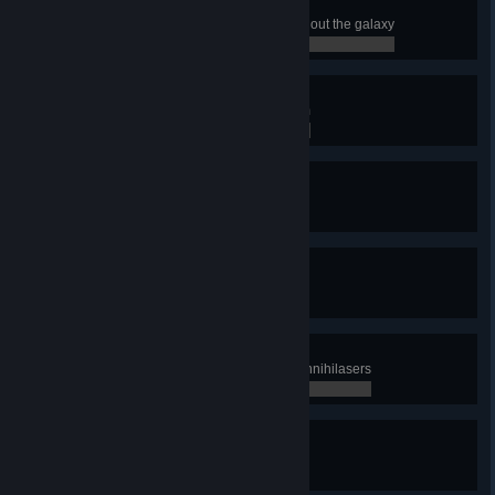
Galactic Annihilation
Annihilate your opposition throughout the galaxy
0 / 1
Worldbuilder
Start a game with a custom system
0 / 1
Team Player
Participate in ten team games
0 / 10
Fully Operational
Activate an annihilaser
0 / 1
Technological Terror
Destroy five enemy planets with annihilasers
0 / 5
World Ender
Smash five enemy planets
0 / 5