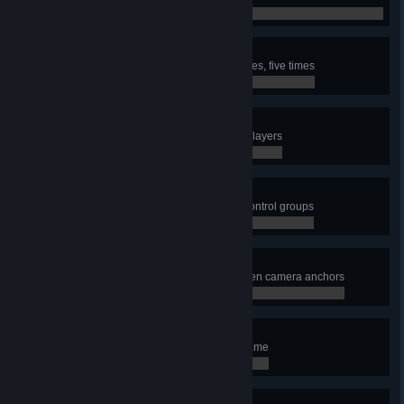
0 / 1
Ruthless
Kill a commander within five minutes, five times
0 / 5
Against All Odds
Win against three times as many players
0 / 1
Field Commander
Manage your armies with all ten control groups
0 / 1
Panopticon
Keep tabs on your conquest with ten camera anchors
0 / 1
Architect
Build every structure in a single game
0 / 1
One of Each