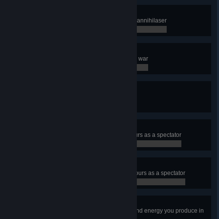
Him or Me
Target an incoming planet with an annihilaser
0 / 1
Technophile
Discover a new loadout in galactic war
0 / 1
One Down
Eliminate a faction in galactic war
0 / 1
Enthusiast
Watch competitive play for two hours as a spectator
0 / 7,200
Fanatic
Watch competitive play for eight hours as a spectator
0 / 28,800
Efficient
Use more than 95% of the metal and energy you produce in
a match