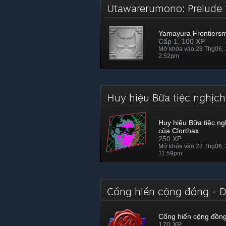
Utawarerumono: Prelude 
Yamayura Frontiers
Cấp 1, 100 XP
Mở khóa vào 28 Thg06,
2:52pm
Huy hiệu Bữa tiệc nghịch
Huy hiệu Bữa tiệc ngh
của Clorthax
250 XP
Mở khóa vào 23 Thg06,
11:59pm
Cống hiến cộng đồng - 
Cống hiến cộng đồng
170 XP