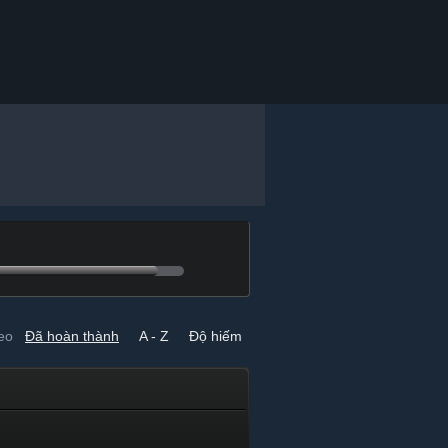
eo
Đã hoàn thành
A - Z
Độ hiếm