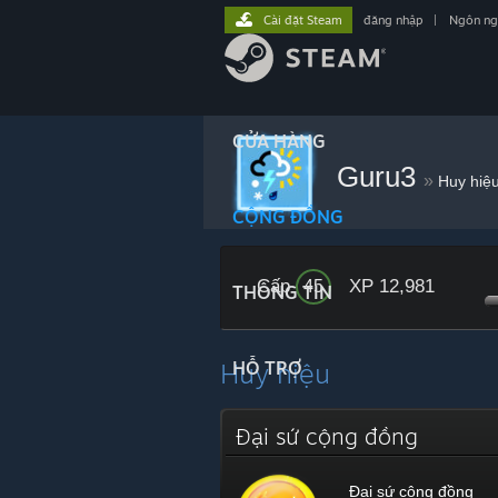
Cài đặt Steam
đăng nhập
|
Ngôn n
CỬA HÀNG
Guru3
»
Huy hiệ
CỘNG ĐỒNG
Cấp
XP 12,981
45
THÔNG TIN
Huy hiệu
HỖ TRỢ
Đại sứ cộng đồng
Đại sứ cộng đồng