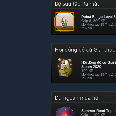
Bộ sưu tập Ra mắt
Debut Badge Level 8
Cấp 8, 800 XP
Mở khóa vào 25 Thg11,
2:07pm
Hội đồng đề cử Giải th
Hội đồng đề cử Giải
Steam 2020
100 XP
Mở khóa vào 25 Thg11,
1:56pm
Du ngoạn mùa hè
Summer Road Trip Lv
Cấp 1, 100 XP