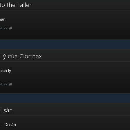
to the Fallen
man
 2022 @
 lý của Clorthax
ịch lý
 2022 @
Di sản
 - Di sản