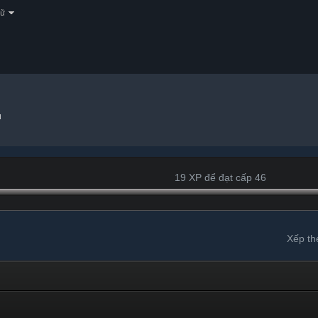
gữ
u
19 XP để đạt cấp 46
Xếp th