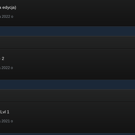
a edycja)
a 2022 o
 2
a 2022 o
Lvl 1
a 2021 o