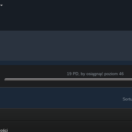
19 PD, by osiągnąć poziom 46
Sort
i
ości