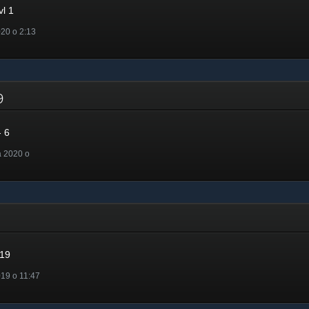
l 1
20 o 2:13
19
 6
a 2020 o
019
19 o 11:47