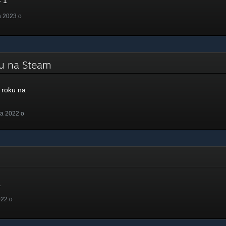
 1
a 2023 o
ku na Steam
roku na
a 2022 o
1
022 o