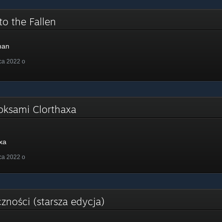
to the Fallen
man
ca 2022 o
oksami Clorthaxa
xa
ca 2022 o
zności (starsza edycja)