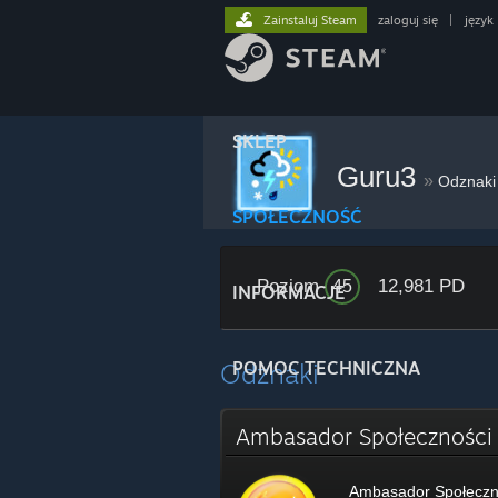
Zainstaluj Steam
zaloguj się
|
język
SKLEP
Guru3
»
Odznaki
SPOŁECZNOŚĆ
Poziom
12,981 PD
45
INFORMACJE
Odznaki
POMOC TECHNICZNA
Ambasador Społecznośc
Ambasador Społeczn