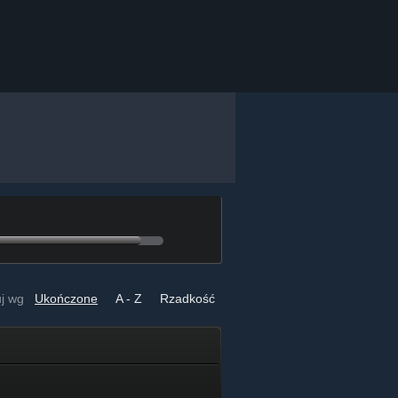
uj wg
Ukończone
A - Z
Rzadkość