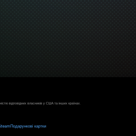
ністю відповідних власників у США та інших країнах.
Steam
Подарункові картки