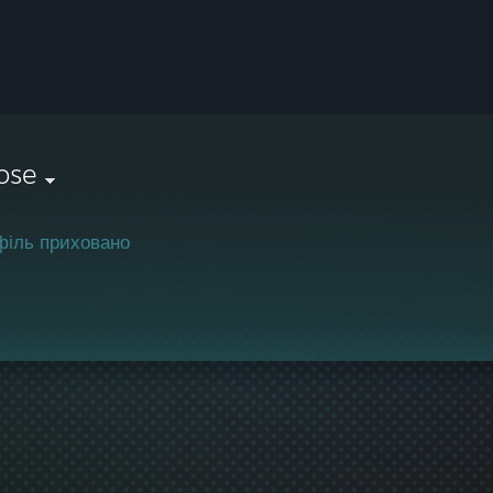
ose
філь приховано