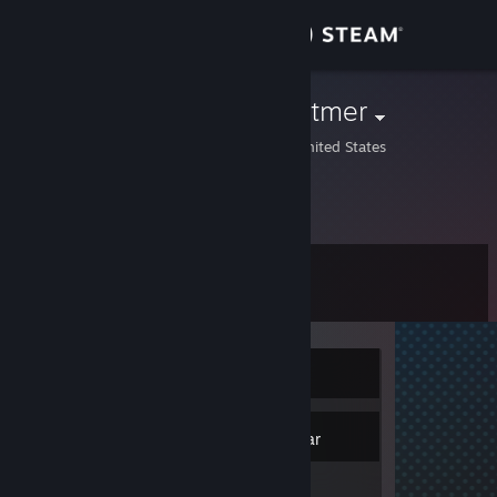
Conectează-te
Magazin
Gretchen Whitmer
Lansing, Michigan, United States
Comunitate
Despre
Nivel
Asistență
0
Schimbă limba
În prezent offline
Obține aplicația Steam pentru dispozitive mobile
Vezi site în versiunea pentru desktop
Inventar