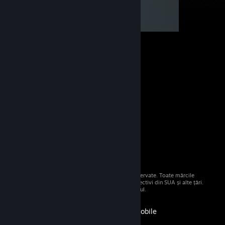
© 2026 Valve Corporation. Toate drepturile rezervate. Toate mărcile
comerciale sunt proprietatea deținătorilor respectivi din SUA și alte țări.
Toate prețurile includ TVA, acolo unde este cazul.
Obține aplicația pentru dispozitive mobile
STEAM