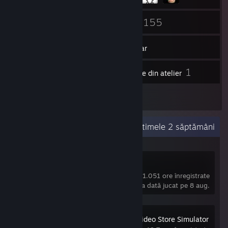
141
155
Prieteni
Jocuri
Inventar
66
1
Capturi de ecran
Articole din atelier
3
Recenzii
Activitate recentă
29,9 ore în ultimele 2 săptămâni
Deadlock
1.051 ore înregistrate
ultima dată jucat pe 8 aug.
Retro Rewind - Video Store Simulator