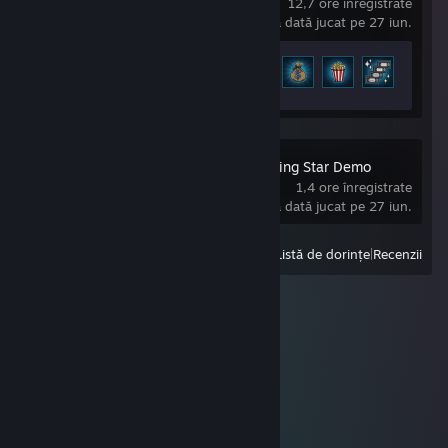
12,7 ore înregistrate
ultima dată jucat pe 27 iun.
Progresul realizărilor
12 din 18
Order of the Sinking Star Demo
1,4 ore înregistrate
ultima dată jucat pe 27 iun.
Afișează
Toate titlurile jucate recent
|
Listă de dorințe
|
Recenzii