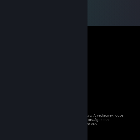
© 2026 Valve Corporation. Minden jog fenntartva. A védjegyek jogos
tulajdonosaiké az Egyesült Államokban és más országokban.
Minden ár tartalmazza az áfát, ahol az érvényben van.
Mobilalkalmazások beszerzése