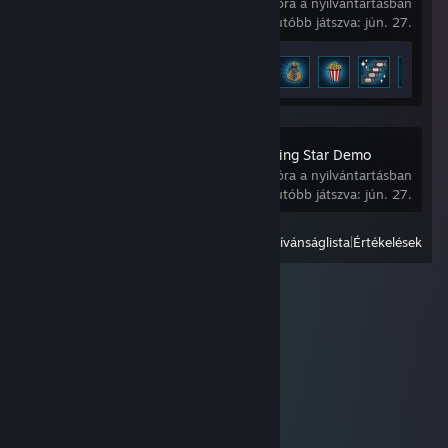
12,7 óra a nyilvántartásban
Legutóbb játszva: jún. 27.
Teljesítmények állapota
12/18
Order of the Sinking Star Demo
1,4 óra a nyilvántartásban
Legutóbb játszva: jún. 27.
Megnézés
Összes nemrég játszott
|
Kívánságlista
|
Értékelések