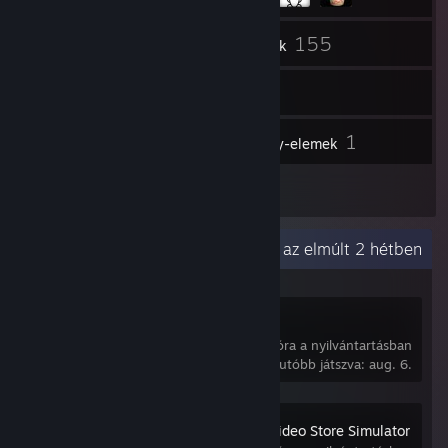
141
155
Barátok
Játékok
Raktár
66
1
Képernyőmentések
Műhely-elemek
3
Értékelések
Legutóbbi aktivitás
25,8 óra az elmúlt 2 hétben
Deadlock
1 047 óra a nyilvántartásban
Legutóbb játszva: aug. 6.
Retro Rewind - Video Store Simulator