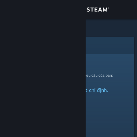
Đăng nhập
Cửa hàng
Cộng đồng
Lỗi
Thông tin
Xin thứ lỗi!
Đã có lỗi xảy ra trong quá trình xử lí yêu cầu của bạn:
Hỗ trợ
Không thể tìm thấy hồ sơ chỉ định.
Thay đổi ngôn ngữ
Cài ứng dụng Steam di động
Xem web cho desktop