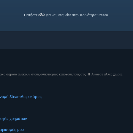
εδώ
Πατήστε
για να μεταβείτε στην Κοινότητα Steam.
ικά σήματα ανήκουν στους αντίστοιχους κατόχους τους στις ΗΠΑ και σε άλλες χώρες.
νομή Steam
Δωροκάρτες
ροφές χρημάτων
αριασμός μου