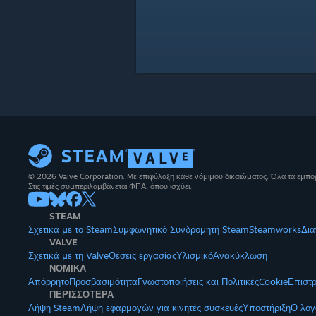
© 2026 Valve Corporation. Με επιφύλαξη κάθε νόμιμου δικαιώματος. Όλα τα εμπορ
Στις τιμές συμπεριλαμβάνεται ΦΠΑ, όπου ισχύει.
STEAM
Σχετικά με το Steam
Συμφωνητικό Συνδρομητή Steam
Steamworks
Δια
VALVE
Σχετικά με τη Valve
Θέσεις εργασίας
Υλισμικό
Ανακύκλωση
ΝΟΜΙΚΑ
Απόρρητο
Προσβασιμότητα
Γνωστοποιήσεις και Πολιτικές
Cookie
Επιστ
ΠΕΡΙΣΣΟΤΕΡΑ
Λήψη Steam
Λήψη εφαρμογών για κινητές συσκευές
Υποστήριξη
Ο λογ