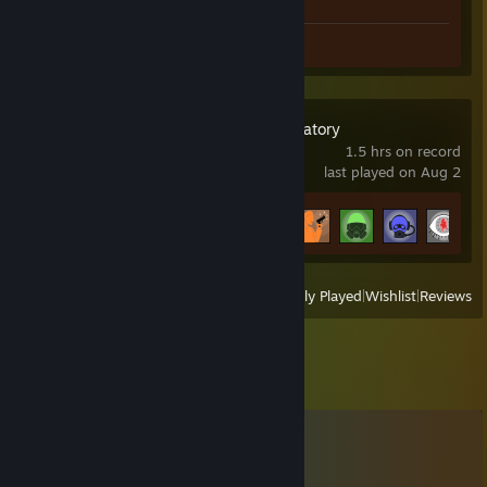
Screenshot 1
Review 1
SCP: Secret Laboratory
1.5 hrs on record
last played on Aug 2
Achievement Progress
5 of 52
View
All Recently Played
|
Wishlist
|
Reviews
Comments
View all
67
comments