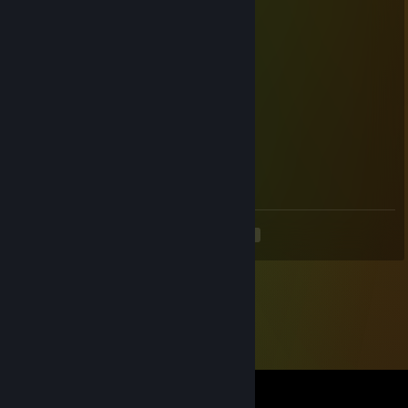
Apr 20 @ 2:35am
star
athens
Apr 5 @ 2:59am
soska
proklyatiy𒉭
Mar 26 @ 8:27pm
я еbал твою мать
<
>