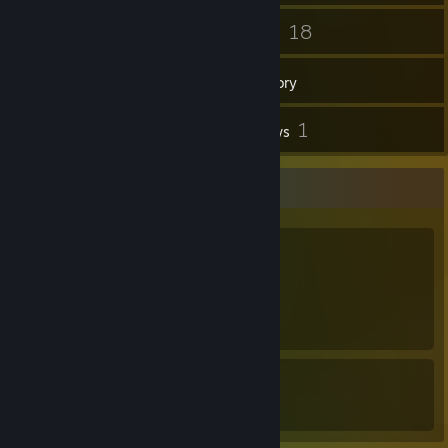
77
18
Friends
Games
Inventory
1
1
Screenshots
Reviews
Awards Showcase
1
1
0
Awards Received
Awards Given