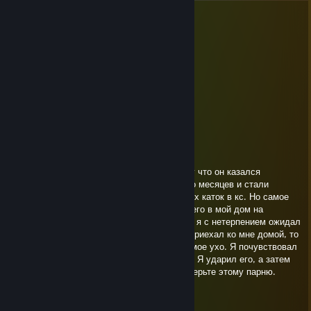
S1NeD
Jul 18 @ 9:47am
-rep baiter
Azker
May 12 @ 4:38am
лакерный ♥♥♥♥♥♥ с 100 пингом
skywarriorr
Apr 27 @ 9:16am
После хорошей игры я добавил его, потому что он казался
классным парнем. Мы общались несколько месяцев и стали
хорошими друзьями. Много стеба, отличных каток в кс. Но самое
главное - настоящая дружба.Я пригласил его в мой дом на
вечеринку. Он сказал, что придет, поэтому я с нетерпением ожидал
встречи с ним в реальной жизни.Когда он приехал ко мне домой, то
толкнул меня к стене и начал покусывать мое ухо. Я почувствовал
как его твердый член врезался в мою ногу. Я ударил его, а затем
убежал. Как оказалось - он был геем. Не верьте этому парню.
yxngstxr