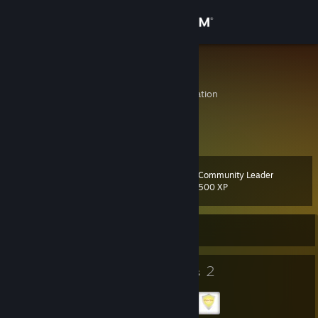
Sign in
Store
fuwa
Sakha, Russian Federation
Community
About
Community Leader
Level
Support
14
500 XP
Change language
Currently Offline
Get the Steam Mobile App
7
2
Badges
Groups
View desktop website