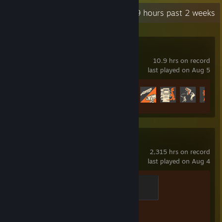
Recent Activity
49 hours past 2 weeks
Team Fortress 2
10.9 hrs on record
last played on Aug 5
Achievement Progress
37 of 520
Counter-Strike 2
2,315 hrs on record
last played on Aug 4
Global Sentinel
500 XP
Achievement Progress
1 of 1