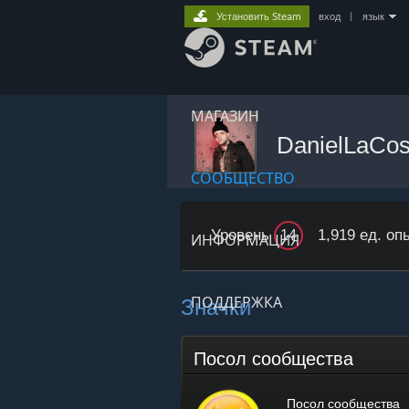
Установить Steam
вход
|
язык
МАГАЗИН
DanielLaCo
СООБЩЕСТВО
Уровень
1,919 ед. оп
14
ИНФОРМАЦИЯ
Значки
ПОДДЕРЖКА
Посол сообщества
Посол сообщества