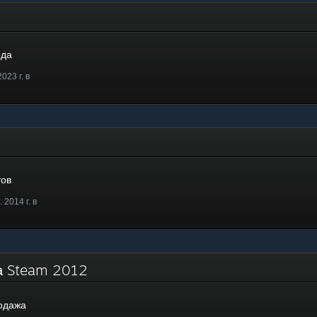
ода
023 г. в
тов
 2014 г. в
жа Steam 2012
одажа