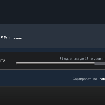
sse
»
Значки
81 ед. опыта до 15-го уровня
ыта
Сортировать по
за