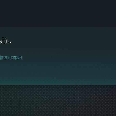
stii
филь скрыт