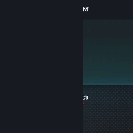
登入
商店
alpra
社群
關於
此個人檔案未公開。
客服
變更語言
1 個遊戲封鎖紀錄
|
資訊
取得 Steam 行動應用程式
距離上次封鎖共 2554
天
檢視電腦版網頁