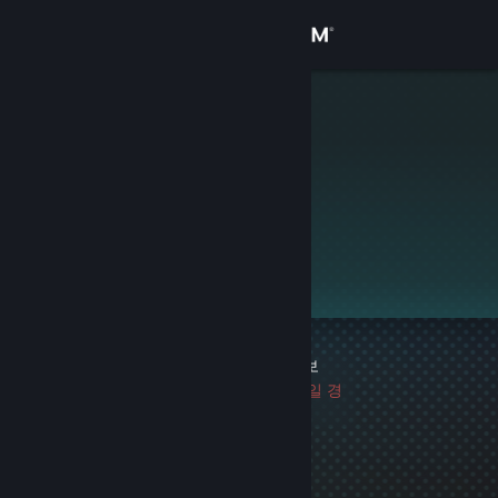
로그인
상점
alpra
커뮤니티
정보
이 프로필은 비공개입니다.
지원
언어 변경
게임 차단 기록 1건
|
정보
Steam 모바일 앱 다운로드
마지막 차단 이후 2554일 경
과
PC 웹사이트 보기