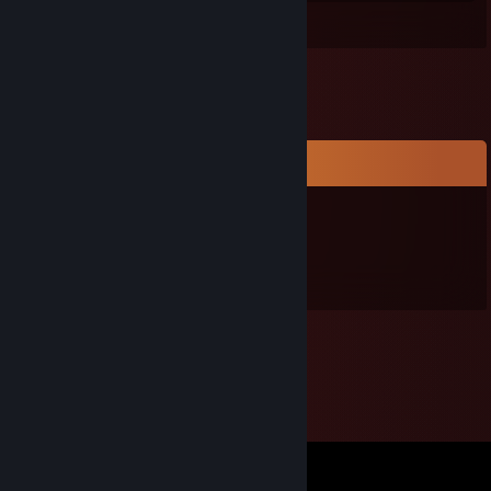
Leave a comment
Comments
bubbleGum
Jul 1, 2024 @ 10:30am
мега имбовый типочек, + rep<3