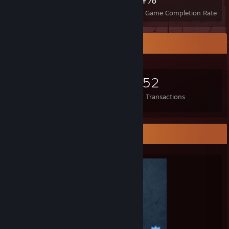
Achievements
Perfect Games
Avg. Game Completion Rate
Items Up For Trade
1,542
318
4,952
Items Owned
Trades Made
Market Transactions
Completionist Showcase