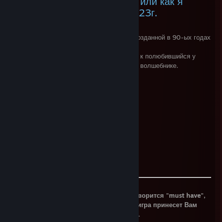
Обзор на Hogwarts Legacy или как я
провел 55 ч. в феврале 2023г.
Отличная игра для фанатов вселенной, созданной в 90-ых годах
Джоан Роулинг.
Огромное кол-во разнообразных отсылок, к полюбившийся у
многих, серии книг и фильмов о мальчике волшебнике.
Плюсы:
+ отсылки
+ отсылки
+ отсылки
+ легко выполнимая "платина"
Минусы:
- предсказуемый сюжет
- однообразные сайд квесты
- оптимизация
Если Вы фанат данной серии, то как говорится "must have",
в противном случае, сомневаюсь, что игра принесет Вам
желаемые ощущения при прохождении.