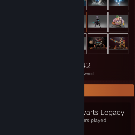
1,542
Items Owned
Review Showcase
Hogwarts Legacy
54 Hours played