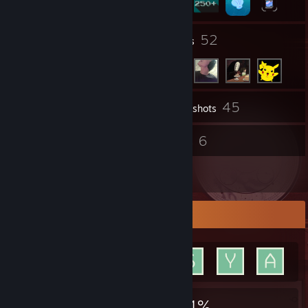
1
52
Groups
Friends
45
Inventory
Screenshots
4
6
Reviews
Guides
1
Artwork
Achievement Showcase
3,448
48
44%