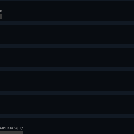
ем
 зимнюю карту