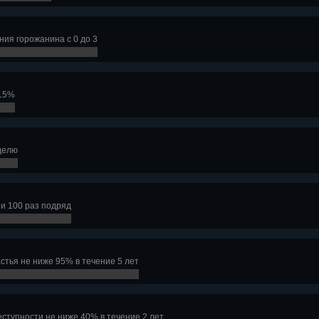
ия горожанина с 0 до 3
 15%
делю
и 100 раз подряд
стья не ниже 95% в течение 5 лет
ступности не ниже 40% в течение 2 лет