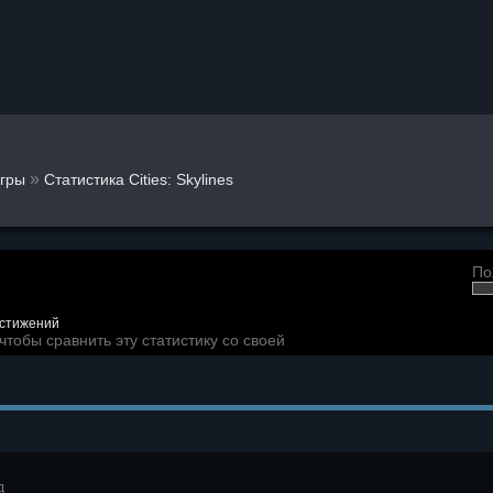
»
гры
Статистика Cities: Skylines
По
остижений
чтобы сравнить эту статистику со своей
д