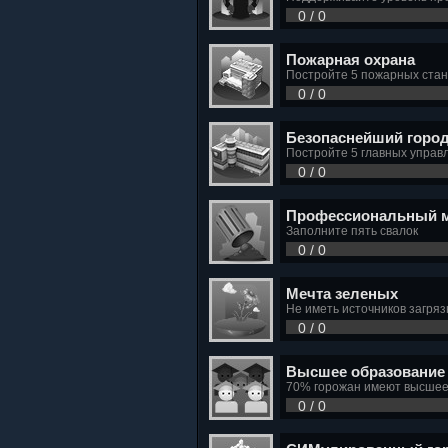
0 / 0
Пожарная охрана
Постройте 5 пожарных ста
0 / 0
Безопаснейший горо
Постройте 5 главных управ
0 / 0
Профессиональный 
Заполните пять свалок
0 / 0
Мечта зеленых
Не иметь источников загряз
0 / 0
Высшее образование
70% горожан имеют высшее 
0 / 0