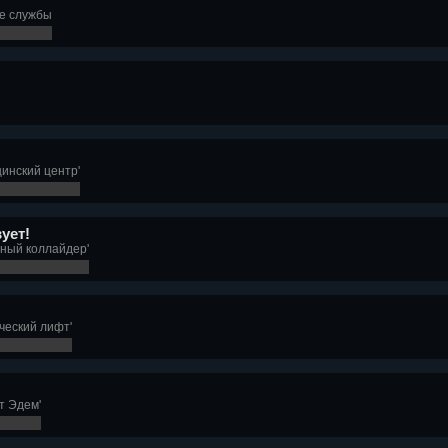
ие службы
инский центр'
ует!
ный коллайдер'
ческий лифт'
т Эдем'