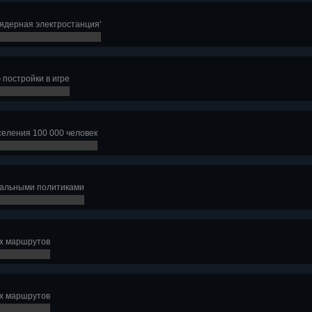
ядерная электростанция'
 постройки в игре
селения 100 000 человек
кальными политиками
х маршрутов
х маршрутов