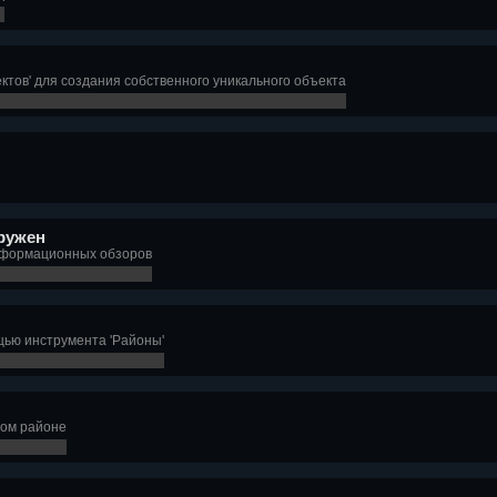
ктов' для создания собственного уникального объекта
ружен
информационных обзоров
щью инструмента 'Районы'
ном районе