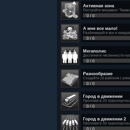
Активная зона
Постройте монумент 'Термо
0 / 0
А мне все мало!
Разблокируйте все и каждую
0 / 0
Мегаполис
Достигните численности на
0 / 0
Разнообразие
Создайте 10 районов с уни
0 / 0
Город в движении
Проложите 20 транспортны
0 / 0
Город в движении 2
Проложите 50 транспортны
0 / 0