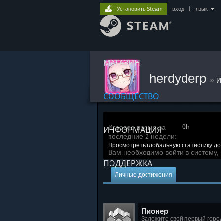
Установить Steam
вход
|
язык
МАГАЗИН
herdyderp
»
И
СООБЩЕСТВО
0h
Игровое время за
ИНФОРМАЦИЯ
последние 2 недели:
Просмотреть глобальную статистику д
Вам необходимо войти в систему, 
ПОДДЕРЖКА
Личные достижения
Пионер
Заложите свой первый горо