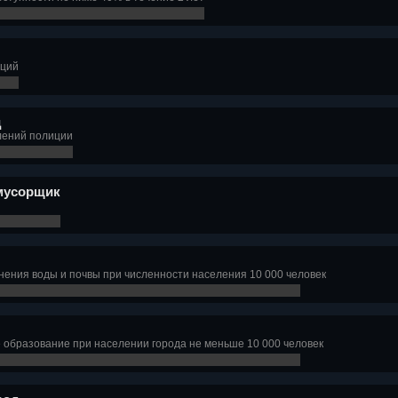
нций
д
лений полиции
мусорщик
нения воды и почвы при численности населения 10 000 человек
образование при населении города не меньше 10 000 человек