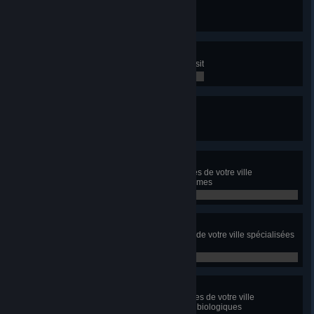
Nommez une route "Steve"
0 / 0
Scénarios Mass Transit
Gagnez trois scénarios Mass Transit
0 / 0
Signalement !
Vérifiez l'itinéraire d'un habitant
0 / 0
Super autonome
Ayez toutes les zones résidentielles de votre ville
spécialisées en logements autonomes
0 / 0
Vallée du silicium
Ayez toutes les zones de bureaux de votre ville spécialisées
en vallée informatique
0 / 0
Biologistique
Ayez toutes les zones commerciales de votre ville
spécialisées en produits locaux et biologiques