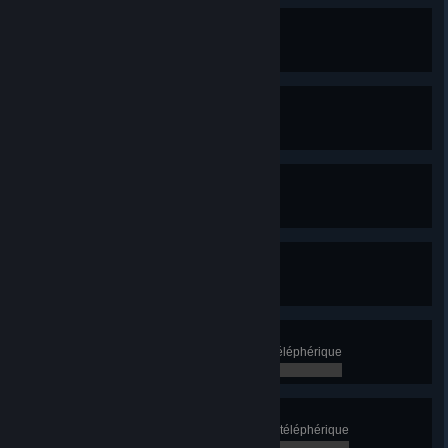
Bienvenue aux fées Ry
Ayez 3 lignes de ferry
0 / 0
Féerie de ferries
Ayez 15 lignes de ferry
0 / 0
Triorail
Ayez 3 lignes de monorail
0 / 0
Pas si mono
Ayez 10 lignes de monorail
0 / 0
En suspension
Transportez 5 000 passagers en téléphérique
0 / 0
Téléphériques en pagaille
Transportez 20 000 passagers en téléphérique