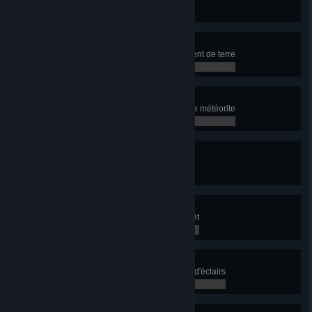
0 / 0
Secouez bien, sinon... !
Faites l'expérience d'un tremblement de terre
0 / 0
Elle fonce droit sur nous !
Faites l'expérience d'une frappe de météorite
0 / 0
Au fond du trou
Faites l'expérience d'un gouffre
0 / 0
Cours, Bambi, cours !
Faites l'expérience d'un feu de forêt
0 / 0
Éclair au chocotonnerre
Faites l'expérience d'une tempête d'éclairs
0 / 0