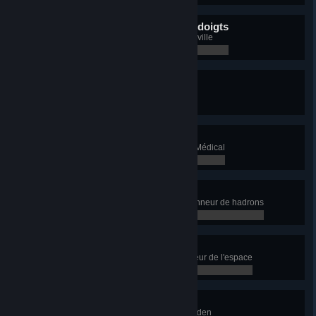
Le pouvoir au bout de vos doigts
Débloquez tous les services de la ville
0 / 0
Ville paradisiaque
Débloquez des Monuments
0 / 0
Infirmier !
Construisez le Monument Centre Médical
0 / 0
Un énorme hadron
Construisez le Monument Collisionneur de hadrons
0 / 0
Téléportation
Construisez le Monument Ascenseur de l'espace
0 / 0
Nouvel Eden
Construisez le Monument Projet Eden