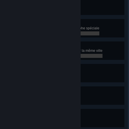
Parti en vrille
Faites l'expérience d'une tornade
0 / 0
Comment, quoi... ?
Faites l'expérience d'une catastrophe spéciale
0 / 0
Cité éternelle
Faites frapper dix catastrophes sur la même ville
0 / 0
Créationniste
Créez 10 scénarios
0 / 0
Nous avons un gagnant !
Gagnez 10 scénarios
0 / 0
Donné perdant
Perdez 10 scénarios
0 / 0