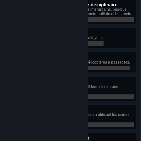
Magnat des transports pluridisciplinaire
Construisez l'échangeur métro-bus interurbains, bus-bus
interurbains, train-métro, aéroport métropolitain et bus-métro.
0 / 0
Tête de troll(ey)
Transportez 35 000 habitants en trolleybus.
0 / 0
Supercopter
Transportez 15 000 habitants en hélicoptères à passagers.
0 / 0
Envolez-vous avec moi!
Faites visiter le Club d'aviation à 60 touristes en une
semaine.
0 / 0
Des eaux et des vies
Traitez 20 000 000 m3 d'eaux usées en utilisant les usines
intérieures de traitement des eaux.
0 / 0
Magnat du transport aérien