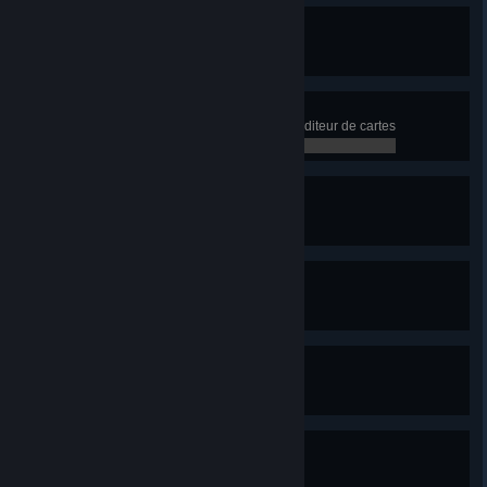
Temps brumeux
Faites l'expérience du brouillard
0 / 0
Brrr !
Créez une carte hivernale dans l'éditeur de cartes
0 / 0
Préparez les moufles !
Faites l'expérience de la neige
0 / 0
Voilà le tram
Ayez une ligne de tram active
0 / 0
J'adore les trams !
Ayez 10 lignes de tram actives
0 / 0
Ils sont nus là-dedans ?
Ayez un Sauna en ville
0 / 0