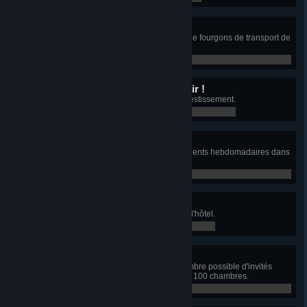
Trop de cash !
Transportez 2 000 000 ₡ à l'aide de fourgons de transport de
fonds en une semaine.
0 / 0
Pas de risque, pas de plaisir !
Faites un prêt pour réaliser un investissement.
0 / 0
Très accueillant
Faites séjourner un total de 500 clients hebdomadaires dans
des hôtels.
0 / 0
Haute saison
Organisez trois événements dans l'hôtel.
0 / 0
Réservation complète !
Faites séjourner le plus grand nombre possible d'invités
dans un hôtel 5 étoiles d'au moins 100 chambres.
0 / 0