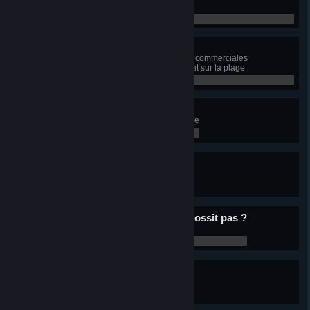
spécialisées dans le loisir
0 / 0
Dans le bac à sable
Construisez 1000 dalles de zones commerciales
spécialisées dans le divertissement sur la plage
0 / 0
Ville prison
Construisez 15 Prisons dans la ville
0 / 0
1001 Nuits
Passez 1001 nuits dans le jeu
0 / 0
Ça me va bien, ça ne me grossit pas ?
Changez le style du gazouilleur
0 / 0
C'est la fête à la grenouille
Faites l'expérience de la pluie
0 / 0