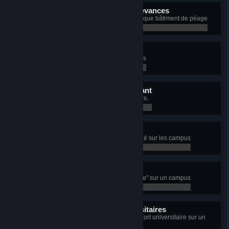
Autoroute des vacan...redevances
Construisez un exemplaire de chaque bâtiment de péage
0 / 0
Grande échelle
Construisez 10 bâtiments entrepôts
0 / 0
Priorité au logement étudiant
Ayez un nombre total de 10 dortoirs.
0 / 0
Nation éduquée
Ayez 15 000 étudiants en simultané sur les campus
0 / 0
Académie distinguée
Obtenez la réputation "Prestigieuse" sur un campus
0 / 0
Mécène des sports universitaires
Construisez les cinq terrains de sport universitaire sur un
campus dans une ville