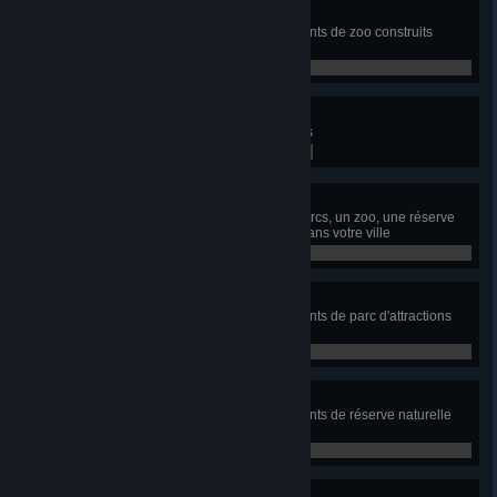
Z00
Ayez un parc avec tous les bâtiments de zoo construits
dedans
0 / 0
Déambulation
Ayez 5 lignes de circuits pédestres
0 / 0
Conservation des parcs
Ayez un service d'entretien des parcs, un zoo, une réserve
naturelle et un parc d'attractions dans votre ville
0 / 0
Magnat des manèges
Ayez un parc avec tous les bâtiments de parc d'attractions
construits dedans
0 / 0
Naturellement
Ayez un parc avec tous les bâtiments de réserve naturelle
construits dedans
0 / 0