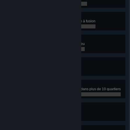
0 / 0
Énergique
Construisez le Monument Centrale à fusion
0 / 0
Je veux tout
Débloquez tous les bâtiments du jeu
0 / 0
Metropolis
Votre ville a 100 000 habitants
0 / 0
Pas de quartiers
Appliquez des politiques uniques dans plus de 10 quartiers
0 / 0
La ville en mouvement
Construisez 20 lignes de transport
0 / 0
La ville en mouvement 2