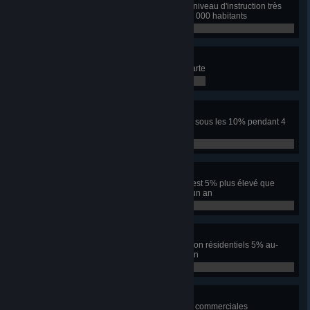
Plus de 70% des habitants ont un niveau d'instruction très
élevé dans une ville de plus de 10 000 habitants
0 / 0
Ville SIMulée
Une zone fait neuf morceaux de carte
0 / 0
Ville sûre
Maintenir le taux de criminalité est sous les 10% pendant 4
années de suite
0 / 0
Le pouvoir au peuple
Le taux d'imposition de l'industrie est 5% plus élevé que
l'imposition résidentielle pendant un an
0 / 0
Qu'ils payent
Maintenez les deux taux d'imposition résidentiels 5% au-
dessus de l'industrie pendant un an
0 / 0
Suites loisirs
Construisez 1000 dalles de zones commerciales