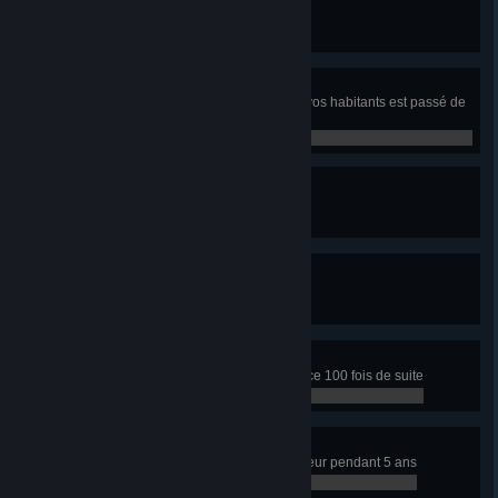
Construisez 50 lignes de transport
0 / 0
Gravir l'échelle sociale
Le niveau d'instruction de l'un de vos habitants est passé de
0 à 3
0 / 0
Maire impopulaire
15% de bonheur dans votre ville
0 / 0
Plein aux as
Gagnez 15 000 par semaine
0 / 0
Joueur frénétique
Cliquez sur un bâtiment de la police 100 fois de suite
0 / 0
La Cité du bonheur
Votre ville a plus de 95% de bonheur pendant 5 ans
0 / 0