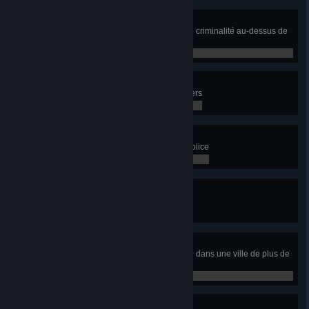
Ville tenace
Faites survivre la ville à un taux de criminalité au-dessus de
40% pendant 2 ans
0 / 0
Sécurité incendie
Construisez 5 casernes de pompiers
0 / 0
La ville la plus sûre
Construisez 5 commissariats de police
0 / 0
Déchargeur professionnel
Remplissez cinq décharges
0 / 0
Ville écologique
Pas de pollution du sol ou de l'eau dans une ville de plus de
100 000 habitants
0 / 0
Meilleure éducation