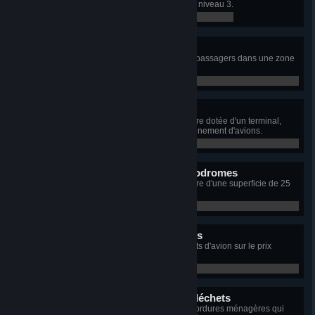
Menez une zone aéroportuaire au niveau 3.
0 / 0
Pont aérien
Faites voyager un total de 10 000 passagers dans une zone
aéroportuaire.
0 / 0
Architecte d'aéroport
Construisez une zone aéroportuaire dotée d'un terminal,
d'une piste et d'un poste de stationnement d'avions.
0 / 0
Expertise en matière d'aérodromes
Construisez une zone aéroportuaire d'une superficie de 25
000 cellules.
0 / 0
Transporteur à coûts élevés
Réglez le curseur de prix des billets d'avion sur le prix
maximum.
0 / 0
Problèmes de collecte de déchets
Avoir 5 points de service pour les ordures ménagères qui