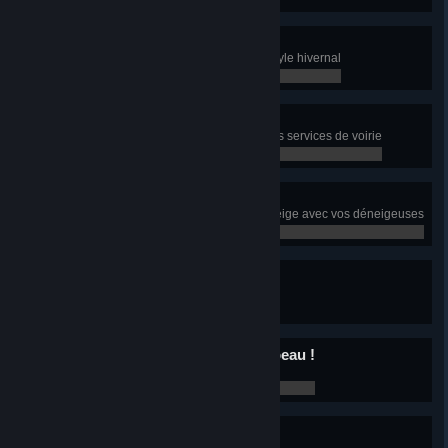
Vive le vent d'hiver !
Changez le gazouilleur pour un style hivernal
0 / 0
Accélération !
Améliorez 100 km de rues avec les services de voirie
0 / 0
Monsieur chasse-neige
Collectez 2 000 000 d'unités de neige avec vos déneigeuses
0 / 0
Roi des quais
Construisez un quai
0 / 0
Avec des canaux tout est beau !
Construisez un canal
0 / 0
Il va falloir des tubas !
Faites l'expérience d'un tsunami