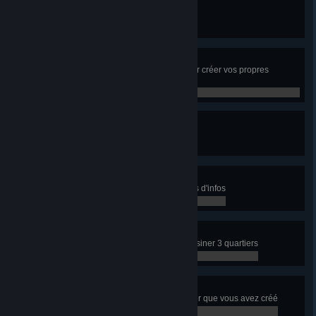
Pionnier
Créez votre toute première ville
0 / 0
Décorateur
Utilisez l'Éditeur de ressource pour créer vos propres
éléments
0 / 0
Terraformeur
Créez une carte
0 / 0
Bien informé
Consultez tous les différents volets d'infos
0 / 0
Urbaniste
Utilisez l'outil de quartier pour dessiner 3 quartiers
0 / 0
Législateur
Appliquez une politique au quartier que vous avez créé
0 / 0