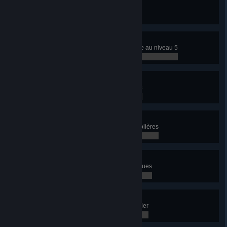
À voir absolument
Ayez 15 lignes de bus touristiques
0 / 0
Plein régime
Faites passer une zone industrielle au niveau 5
0 / 0
Investisseur en série
Construisez 10 zones industrielles
0 / 0
Avoirs offshore
Construisez cinq plateformes pétrolières
0 / 0
Magnat de l'industrie
Construisez toutes les usines uniques
0 / 0
Facteur
Livrez 1 000 000 d’unités de courrier
0 / 0