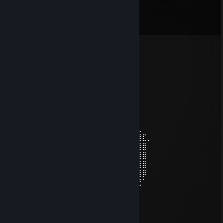
Bình luận
Xem tất cả
3,247
bình luận
fluttr
27 Thg07 @ 4:27am
me when floot
⠀⠀⢀⡾⣿⣧⠀⠀⠀⠀⠀⠀⠀⠀⠀⠀⠀⠀⢠⣶⣻
⠀⠀⣾⢰⣿⣿⣷⠀⠀⠀⠀⠀⠀⠀⠀⠀⣠⣶⡟⣵⣿
⠀⣾⣿⣿⣿⣿⣿⠀⠀⠀⠀⣀⡀⠀⠀⢤⣠⣾⣿⣧⣤⡀
⢰⣿⡇⣿⣿⢟⣭⣖⣂⣀⣐⣶⣿⣿⣿⣿⣿⣿⣿⣿⡟⣛⢷⡀
⣼⣿⣇⣘⣵⣿⣿⣿⣿⣿⠿⠿⠿⣿⣿⣿⣿⣿⣿⣿⠀⠿⠑⡹⣆
⣿⣿⣿⣿⣿⣿⣿⡟⠩⢾⡏⠉⠉⠦⢹⣿⣿⣿⣿⡿⢆⠀⠀⢈⣿⣧⣀
⣿⣿⣿⢿⣿⣿⣿⣃⣀⣀⣀⠀⠀⠀⢷⣿⣿⣯⣀⣀⡀⣿⣶⣿⣿⣿⣿⣏⡀
⠋⣁⣴⣿⣿⣿⣿⣿⣿⣿⣿⣿⣿⣿⣿⣿⣿⣿⣿⣿⣿⡄⣟⣿⣿⣿⣿⣿
⣾⣿⡿⢿⣿⣿⣿⣿⣿⣿⣿⡿⠟⣉⣤⣤⡙⣿⣿⣿⣿⣧⣿⣿⣿⣿⣿⣿
⡟⠉⣠⣿⣿⣿⣿⣿⣿⡿⢋⡤⣫⣿⣿⣿⡇⢿⣿⣿⣿⣿⣿⣿⣿⣿⣿⣿
⠀⣠⣿⣿⡿⢿⣿⣿⠋⣴⡟⣴⣿⣿⣿⣿⣷⢸⣿⣿⣿⣿⣿⣿⣿⣿⣿⡿
⠀⠙⠻⠛⠀⣼⡿⢣⣾⡟⢱⣿⣿⣿⠟⠏⢿⣸⣿⣿⣿⣿⣿⣿⣿⣿⣛⠁
fluttr
20 Thg07 @ 2:20pm