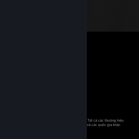
© 2026 Valve Corporation. Bảo lưu mọi quyền. Tất cả các thương hiệu
là tài sản của chủ sở hữu tương ứng tại Hoa Kỳ và các quốc gia khác.
Giá đã bao gồm VAT (nếu có).