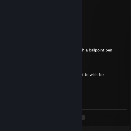
flootah
12 Thg07 @ 12:35pm
thellia
12 Thg07 @ 6:20am
flushes you (cmos) by poking your face with a ballpoint pen
flootah
10 Thg07 @ 9:05am
aspire to experience and you can learn what to wish for
woodborg inpachi
9 Thg07 @ 10:22pm
with no aspirations it is hard to wish
<
>