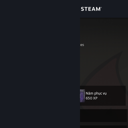
Đăng nhập
Cửa hàng
flootah
"floot"
Cộng đồng
California, United States
Thông tin
all of it is you. all everything that is.
did you know that? its all you
and it's all true
Hỗ trợ
whatever you want could change
Thay đổi ngôn ngữ
Năm phục vụ
Cấp
218
650 XP
Cài ứng dụng Steam di động
Xem web cho desktop
Rời mạng