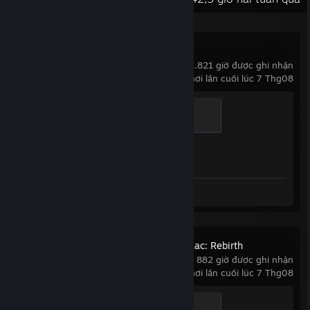
Counter-Strike 2
2.821 giờ được ghi nhận
chơi lần cuối lúc 7 Thg08
Global Sentinel
500 XP
Tiến trình thành tựu
1 trên 1
Ảnh chụp: 57
The Binding of Isaac: Rebirth
882 giờ được ghi nhận
chơi lần cuối lúc 7 Thg08
Isaac