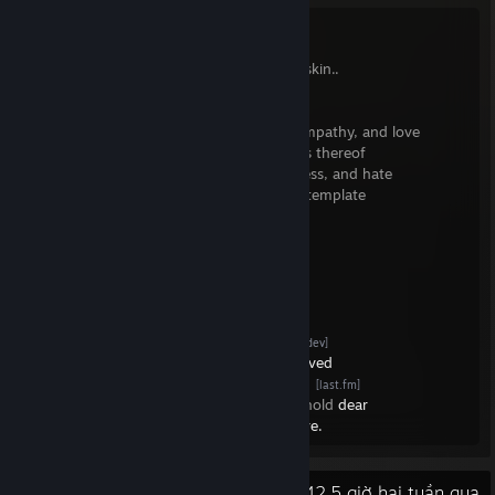
flootah is a person
on their twenty-seventh version
improvements to the spine, the soul, the skin..
still thinks that nothing lies within
they wrote in volition, and dreams, and empathy, and love
they kept their mistakes, and the darkness thereof
even in cowardice, resentment, carelessness, and hate
it's still hard to know what they really contemplate
some things won't ever change
even if "nothing's ever finished"
it's possible "we'll get there"
if they had their all in it
a website is up to keep them
alive
[flootah.dev]
the art that they like keeps darkness
deprived
and music they play to keep them
sincere
[last.fm]
helps them to remember the things they hold
dear
i think you can find their steam profile
here.
Hoạt động gần đây
42,5 giờ hai tuần qua