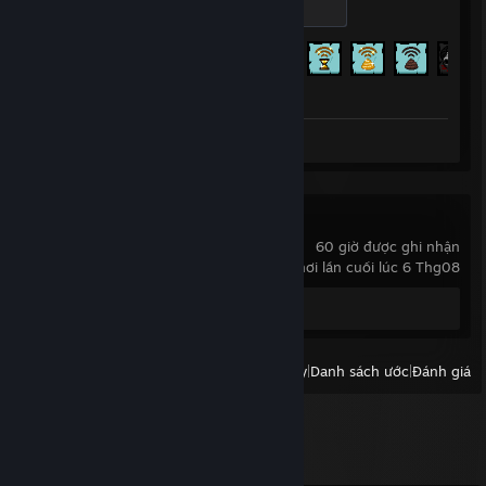
100 XP
Tiến trình thành tựu
641 trên 641
Ảnh chụp: 5
Lethal Company
60 giờ được ghi nhận
chơi lần cuối lúc 6 Thg08
Ảnh chụp: 3
Xem:
Tất cả trò chơi gần đây
|
Danh sách ước
|
Đánh giá