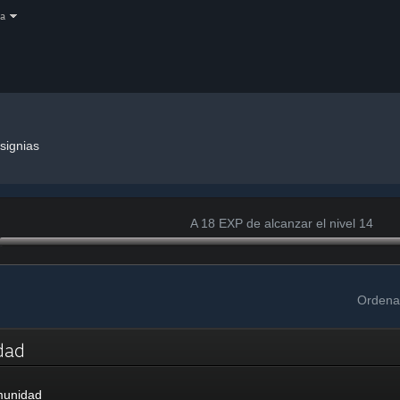
a
nsignias
A 18 EXP de alcanzar el nivel 14
Ordena
idad
munidad