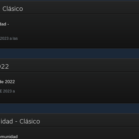
- Clásico
dad -
2023 a las
2022
de 2022
E 2023 a
idad - Clásico
Comunidad