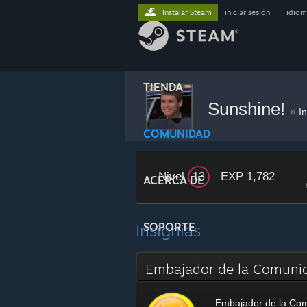
Instalar Steam
iniciar sesión
|
idiom
TIENDA
Sunshine!
»
I
COMUNIDAD
Nivel
EXP 1,782
13
ACERCA DE
Insignias
SOPORTE
Embajador de la Comun
Embajador de la Co