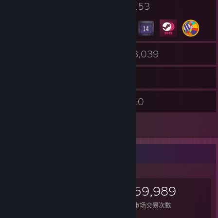
2
153
个人资料奖励
徽章
4
3,039
组
游戏
库存
781
10
截图
评测
2
艺术作品
打算交易的物品
1,531
7,360
59,989
已拥有的物品数
已进行的交易次数
市场交易次数