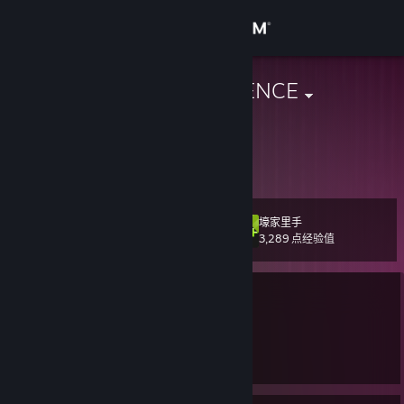
登录
商店
KÁRPÁT KEMENCE
Hungary
社区
关于
壕家里手
级
客服
113
3,289 点经验值
更改语言
当前离线
获取 Steam 手机应用
多个记录在案的 VAC 封禁
|
信息
多个记录在案的游戏封禁
|
信息
查看桌面版网站
上次封禁于 183 天前