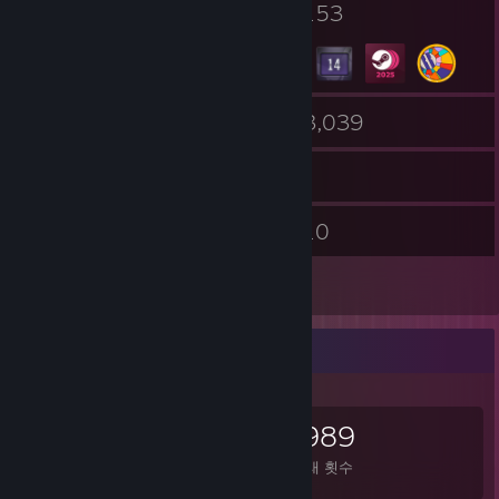
2
153
프로필 어워드
배지
4
3,039
그룹
게임
보관함
781
10
스크린샷
평가
2
아트워크
교환 가능한 아이템
1,531
7,360
59,989
소유한 아이템
거래 횟수
장터 거래 횟수