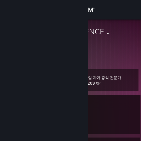
로그인
상점
KÁRPÁT KEMENCE
Hungary
커뮤니티
정보
게임 자가 증식 전문가
레벨
지원
113
3,289 XP
언어 변경
온라인 상태
Steam 모바일 앱 다운로드
다수의 VAC 차단 기록
|
정보
다수의 게임 차단 기록
|
정보
PC 웹사이트 보기
마지막 차단 이후 182일 경과