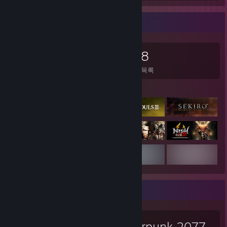
게임 수집가
3,039
856
10
48
소유 게임
소유 DLC
평가
찜 목록
게임 목록
좋아하는 게임
Cyberpunk 2077