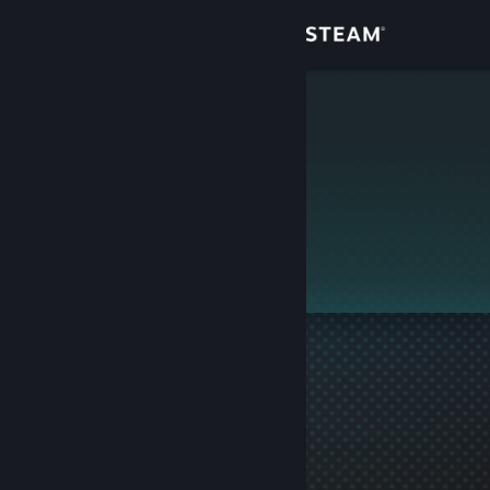
Login
Toko
expert shot
Komunitas
Tentang
Ini adalah profil privat.
Bantuan
Ubah bahasa
Dapatkan Aplikasi Seluler Steam
Lihat situs web desktop