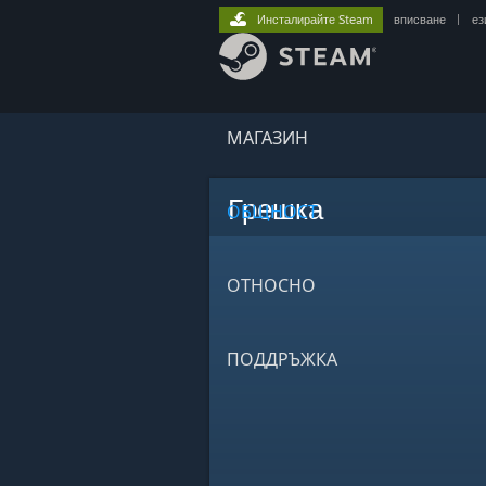
Инсталирайте Steam
вписване
|
ез
МАГАЗИН
Грешка
ОБЩНОСТ
ОТНОСНО
ПОДДРЪЖКА