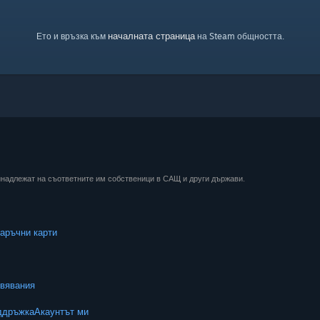
началната страница
Ето и връзка към
на Steam общността.
ринадлежат на съответните им собственици в САЩ и други държави.
аръчни карти
вявания
ддръжка
Акаунтът ми