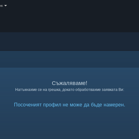
ик
Съжаляваме!
Натъкнахме се на грешка, докато обработвахме заявката Ви:
Посоченият профил не може да бъде намерен.