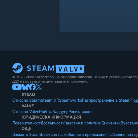
© 2026 Valve Corporation. Всички права запазени. Всички търговски марки п
ДДС е вкл. за всички цени, където е приложимо.
STEAM
Относно Steam
Steam УП
Steamworks
Разпространение в Steam
Под
VALVE
Относно Valve
Работа
Хардуер
Рециклиране
ЮРИДИЧЕСКА ИНФОРМАЦИЯ
Поверителност
Достъпност
Известия и политики
Бисквитки
Възстано
ОЩЕ
Вземете Steam
Вземане на мобилните приложения
Набавяне на по