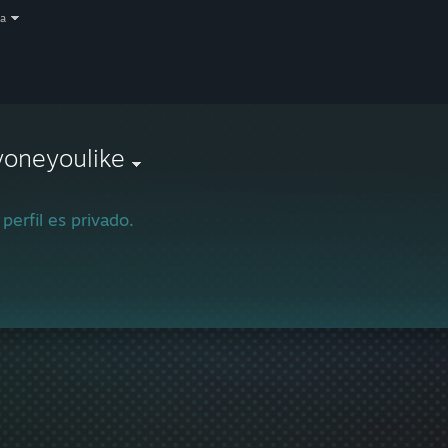
a
yoneyoulike
 perfil es privado.