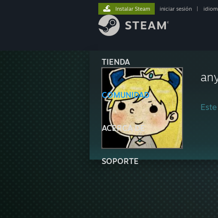
Instalar Steam
iniciar sesión
|
idiom
TIENDA
an
COMUNIDAD
Este
ACERCA DE
SOPORTE