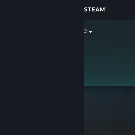
Login
Toko
anyoneyoulike
Komunitas
Tentang
Ini adalah profil privat.
Bantuan
Ubah bahasa
Dapatkan Aplikasi Seluler Steam
Lihat situs web desktop