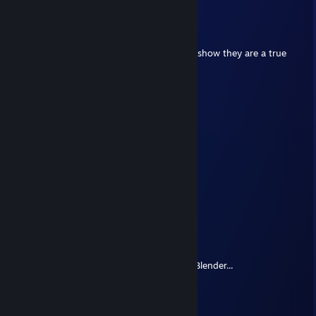
nekosume
19 NOV 2025 a las 10:24
Put this on all your furry friends profiles to show they are a true
furry!
⠀⠀⠀⠀ ⠀⣠⣴⠶⠷⠶⣦⡀⠀⠀⠀⣀⣴⠶⠿⣶⣦⣀
⠀⠀⠀⠀⢀⣾⡟⠁⠀⠀⠀⠀⠙⣦⢀⡼⠋⠀⣀⠀⠀⠙⠻⣦
⠀⠀⠀⠀⣼⡟⠀⠀⠀⠀⠀⠀⠀⠈⠟⠀⢀⣿⣿⣇⠀⠀⢀⠙⠆
⠀⠀⠀⠀⣿⠃⠀⠀⠀⠀⠀⠀⠀⣠⣄⠀⢸⣿⣿⡿⢠⣾⣿⣷
⠀⠀⠀⠀⣿⡀⠀⠀⠀⠀⠀⠀⢸⣿⣿⣇⠸⣿⣿⠃⣿⣿⣿⡟
⠀⠀⠀⠀⠸⣧⠀⠀⠀⠀⠀⠀⢸⣿⣿⡟⠀⠀⠀⠀⠿⠿⠟⣀⣀
⠀⠀⠀⠀⠀⠙⢷⣄⠀⠀⠀⠀⠀⠙⣋⣤⣶⣾⣷⣦⠀⣠⣿⣿⣿⡆
⠀⠀⠀⠀⠀⠀⠀⠙⢷⣄⠀⠀⠀⣾⣿⣿⣿⣿⣿⣿⡆⣿⣿⣿⡿⠁
⠀⠀⠀⠀⠀⠀⠀⠀⠀⠉⠻⣦⡈⣿⣿⣿⣿⣿⣿⣿⣿⠈⠉⠉
⠀⠀⠀⠀⠀⠀⠀⠀⠀⠀⠀⠈⢿⣎⠛⣛⢿⣿⣿⣿⣿
⠀⠀⠀⠀⠀⠀⠀⠀⠀⠀⠀⠀⠀⠹⣿⠏
ðuh1g 彩虹之一
7 SEP 2025 a las 4:34
-rep got addicted to this new game called Blender...
NtQueryProcessInformation
24 JUL 2025 a las 14:52