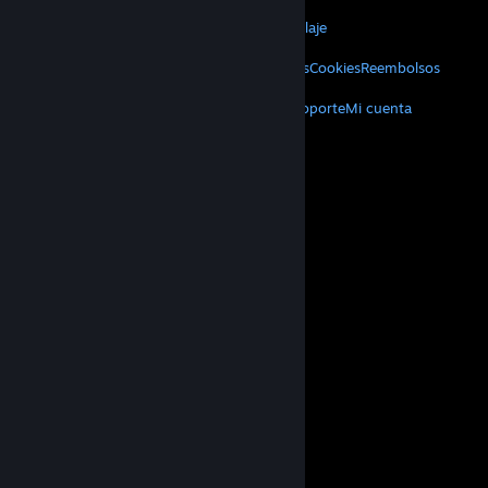
VALVE
Acerca de Valve
Empleos
Hardware
Reciclaje
INFORMACIÓN LEGAL
Privacidad
Accesibilidad
Avisos y políticas
Cookies
Reembolsos
MÁS
Descargar Steam
Aplicaciones móviles
Soporte
Mi cuenta