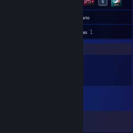
2
Grupos
Inventario
1
Capturas
Expositor de artículos
251
Artículos
Comentarios
Ver los
68
comentarios