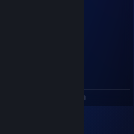
+rep would download again
darkrave
25 JUN 2025 a las 3:04
+rep download
Microsoft Word
22 JUN 2025 a las 14:19
person
guapnmolly
4 MAY 2025 a las 10:01
nice guy +rep <3
<
>