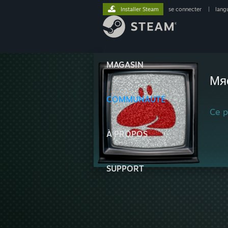
Installer Steam
se connecter
|
lang
MAGASIN
Мя
COMMUNAUTÉ
Ce pr
À PROPOS
SUPPORT