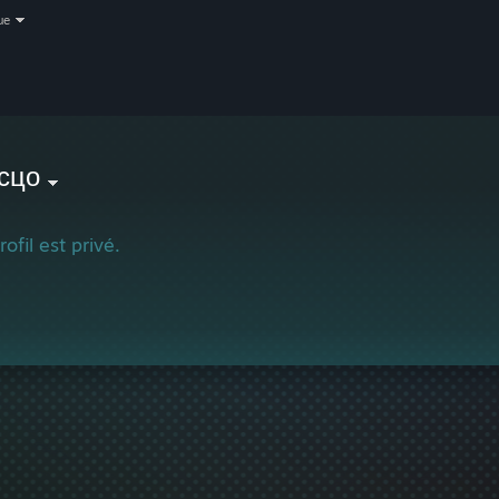
ue
сцо
ofil est privé.