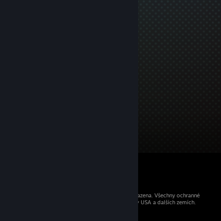
© 2026 Valve Corporation. Všechna práva vyhrazena. Všechny ochranné
známky jsou vlastnictvím příslušných subjektů v USA a dalších zemích.
Všechny ceny jsou uvedeny včetně DPH.