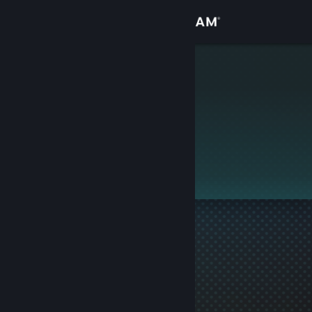
Přihlásit se
Obchod
Мясцо
Komunita
Informace
Tento profil je soukromý.
Podpora
Změnit jazyk
Mobilní aplikace služby Steam
Desktopová verze stránky