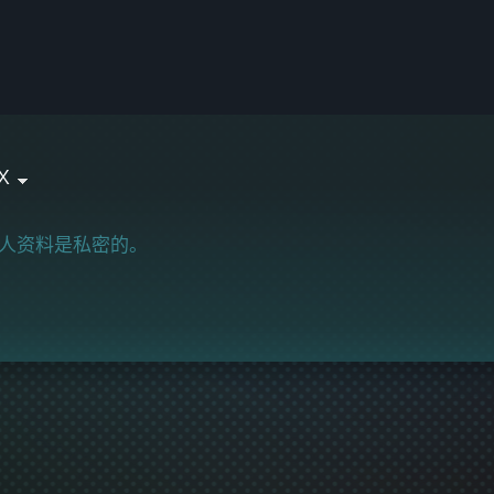
x󠀡
人资料是私密的。