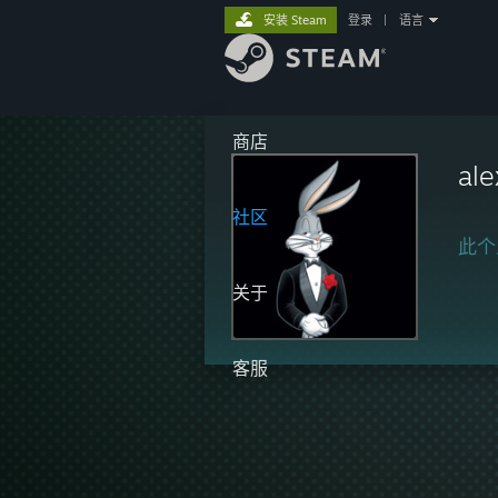
安装 Steam
登录
|
语言
商店
󠀡󠀡󠀡ale
社区
此个
关于
客服