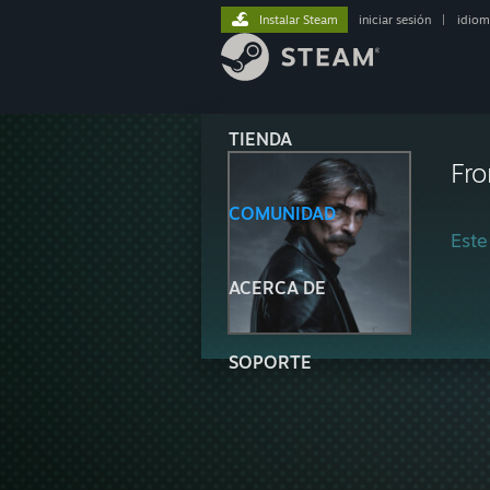
Instalar Steam
iniciar sesión
|
idiom
TIENDA
Fro
COMUNIDAD
Este
ACERCA DE
SOPORTE