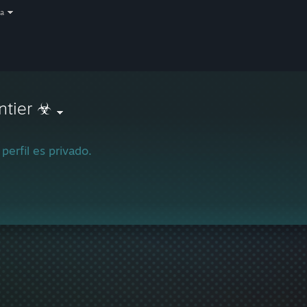
a
ntier ☣
 perfil es privado.