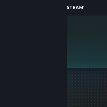
Login
Toko
Frontier ☣
Komunitas
Tentang
Ini adalah profil privat.
Bantuan
Ubah bahasa
Dapatkan Aplikasi Seluler Steam
Lihat situs web desktop