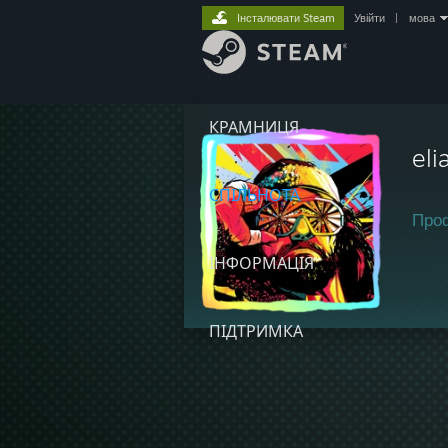
Інсталювати Steam
Увійти
|
мова
КРАМНИЦЯ
eli
СПІЛЬНОТА
Про
ІНФОРМАЦІЯ
ПІДТРИМКА