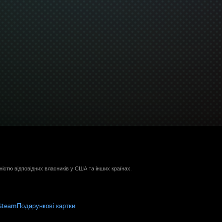
ністю відповідних власників у США та інших країнах.
Steam
Подарункові картки