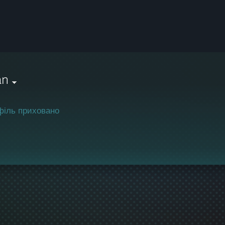
an
філь приховано