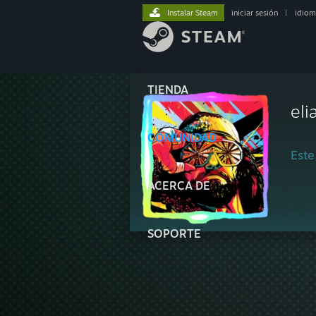
Instalar Steam
iniciar sesión
|
idiom
TIENDA
eli
COMUNIDAD
Este
ACERCA DE
SOPORTE