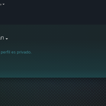
a
an
 perfil es privado.