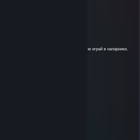
Sinon
Jun 9, 2025 @ 1:22pm
-rep гей ламбокс не имба
Απόλλωνας
Apr 14, 2025 @ 4:28am
бро, если сидишь на акке брата старшего, не играй в напарники,
портишь людям звание...
L420
Nov 9, 2020 @ 3:35am
е живчик
interim
Nov 8, 2020 @ 3:31am
не умерчик, а живчик
brexia
Mar 13, 2020 @ 5:49am
le le legoshi le le le