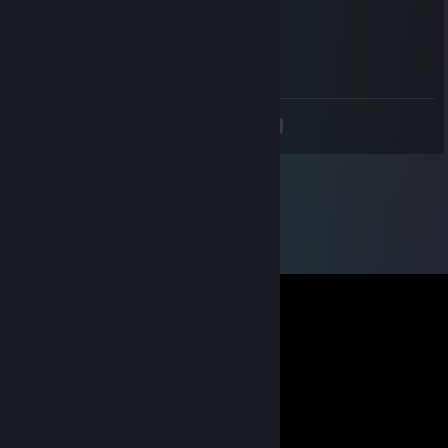
interim
Jan 27, 2020 @ 12:24am
абузим пока не пофиксили
<
>