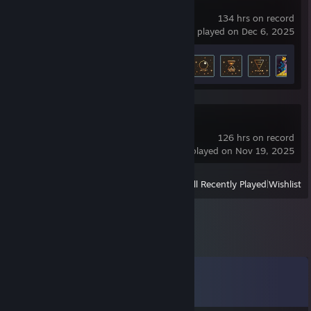
Noita
134 hrs on record
last played on Dec 6, 2025
Achievement Progress
11 of 14
tModLoader
126 hrs on record
last played on Nov 19, 2025
View
All Recently Played
|
Wishlist
Comments
View all
12
comments