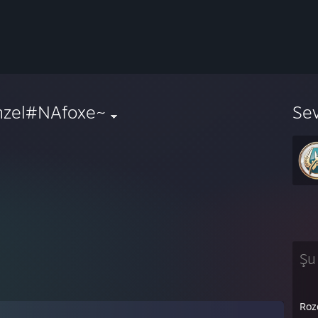
nzel#NAfoxe~
Se
Şu
Roz