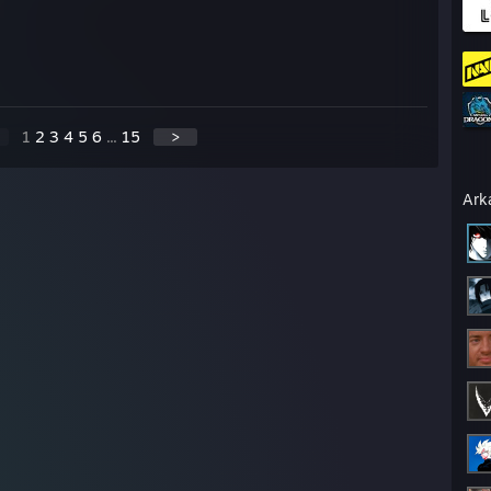
1
2
3
4
5
6
...
15
>
Ark