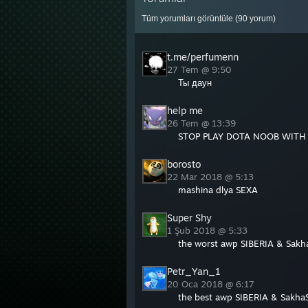
Tüm yorumları görüntüle (
90
yorum)
t.me/perfumenn
27 Tem @ 9:50
Ты даун
help me
26 Tem @ 13:39
STOP PLAY DOTA NOOB WITH 
borosto
22 Mar 2018 @ 5:13
mashina dlya SEXA
Super Shy
1 Şub 2018 @ 5:33
the worst awp SIBERIA & Sakh
Petr_Yan_1
20 Oca 2018 @ 6:17
the best awp SIBERIA & Sakha