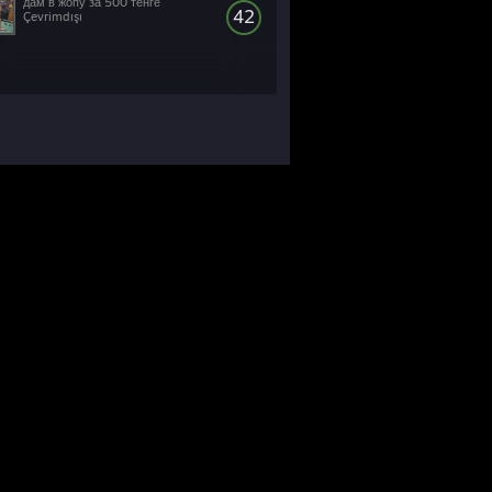
дам в жопу за 500 тенге
42
Çevrimdışı