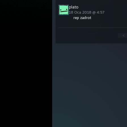
plato
18 Oca 2018 @ 4:57
rep zadrot
<