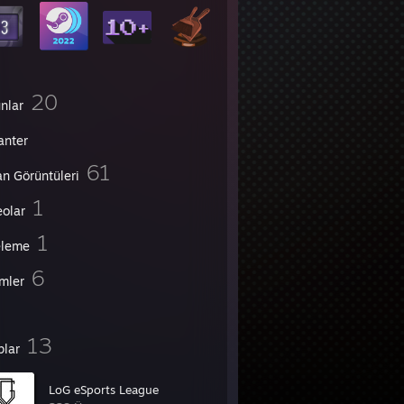
20
nlar
anter
61
an Görüntüleri
1
eolar
1
eleme
6
imler
13
plar
LoG eSports League