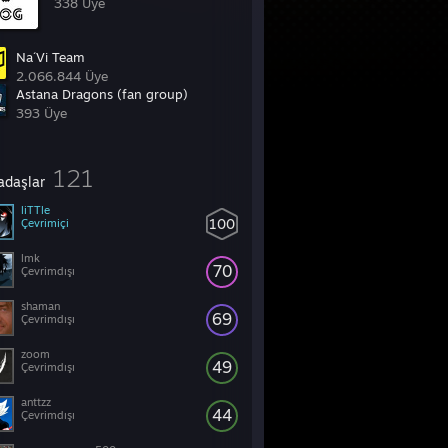
338 Üye
Na´Vi Team
2.066.844 Üye
Astana Dragons (fan group)
393 Üye
121
adaşlar
liTTle
100
Çevrimiçi
lmk
70
Çevrimdışı
shaman
69
Çevrimdışı
zoom
49
Çevrimdışı
anttzz
44
Çevrimdışı