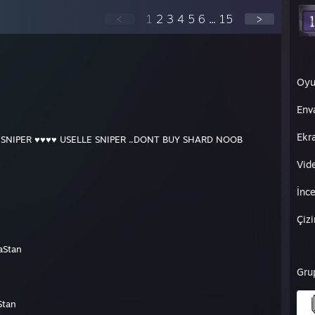
<
1
2
3
4
5
6
...
15
>
Oyu
Env
Ekr
SNIPER ♥♥♥♥ USELLE SNIPER ..DONT BUY SHARD NOOB
Vid
İnc
Çiz
aStan
Gru
Stan