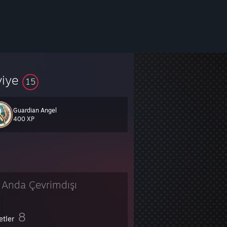
viye
15
Guardian Angel
400 XP
 Anda Çevrimdışı
8
etler