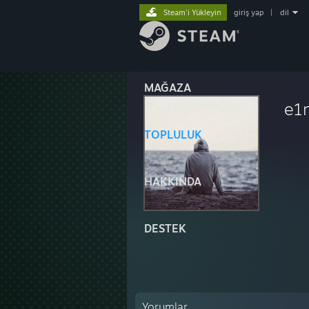
Steam'i Yükleyin
giriş yap
|
dil
MAĞAZA
e1
TOPLULUK
HAKKINDA
DESTEK
Yorumlar