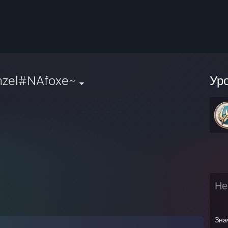
nzel#NAfoxe~
Ур
Не
Зна