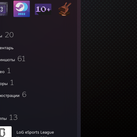
20
ы
ентарь
61
иншоты
1
ео
1
оры
6
юстрации
13
ппы
LoG eSports League