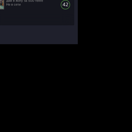
дам в жопу за 500 тенге
42
Не в сети