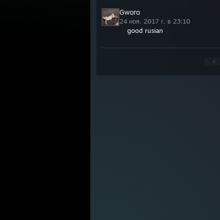
Gworo
24 ноя. 2017 г. в 23:10
good rusian
<