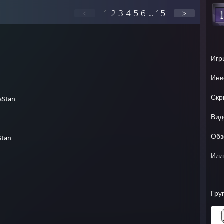
<
1
2
3
4
5
6
...
15
>
Игр
Инв
Скр
aStan
Вид
Обз
Stan
Илл
Гру