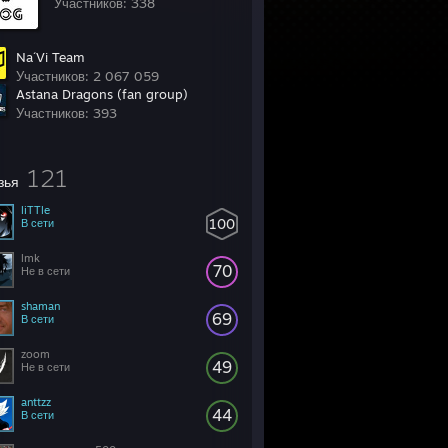
Участников: 338
Na´Vi Team
Участников: 2 067 059
Astana Dragons (fan group)
Участников: 393
121
зья
liTTle
100
В сети
lmk
70
Не в сети
shaman
69
В сети
zoom
49
Не в сети
anttzz
44
В сети