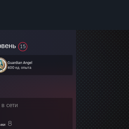
овень
15
Guardian Angel
400 ед. опыта
 в сети
8
чки