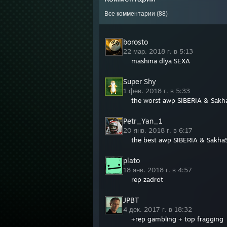
Все комментарии (
88
)
borosto
22 мар. 2018 г. в 5:13
mashina dlya SEXA
Super Shy
1 фев. 2018 г. в 5:33
the worst awp SIBERIA & Sakh
Petr_Yan_1
20 янв. 2018 г. в 6:17
the best awp SIBERIA & Sakha
plato
18 янв. 2018 г. в 4:57
rep zadrot
JPBT
4 дек. 2017 г. в 18:32
+rep gambling + top fragging