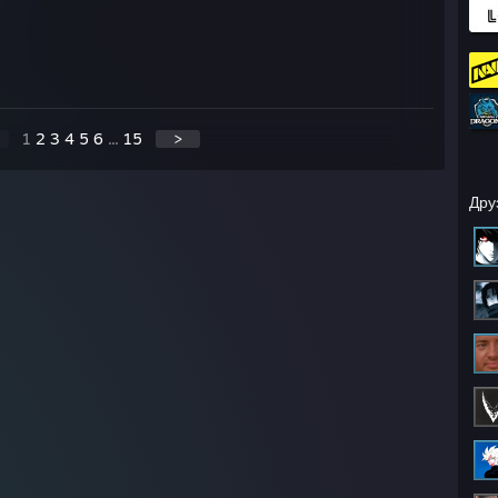
1
2
3
4
5
6
...
15
>
Дру