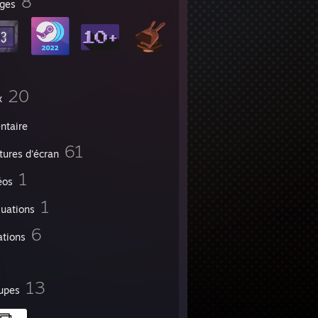
8
ges
20
x
ntaire
61
tures d'écran
1
éos
1
luations
6
ations
13
upes