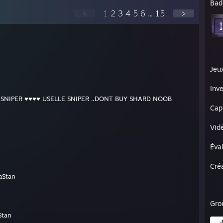
Bad
<
1
2
3
4
5
6
...
15
>
Jeu
Inve
SNIPER ♥♥♥♥ USELLE SNIPER ..DONT BUY SHARD NOOB
Cap
Vid
Éva
Cré
aStan
Gro
Stan