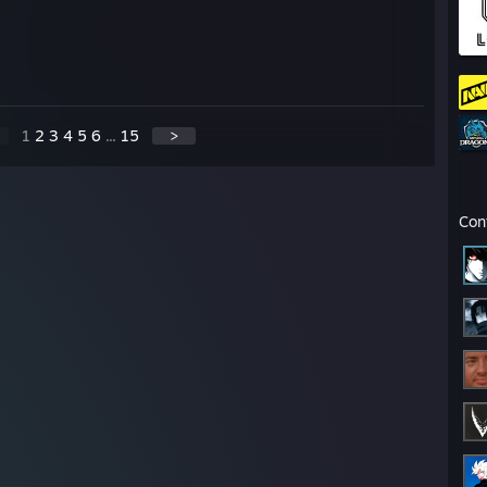
1
2
3
4
5
6
...
15
>
Con