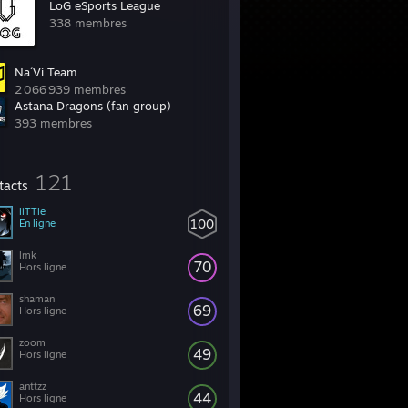
LoG eSports League
338 membres
Na´Vi Team
2 066 939 membres
Astana Dragons (fan group)
393 membres
121
tacts
liTTle
100
En ligne
lmk
70
Hors ligne
shaman
69
Hors ligne
zoom
49
Hors ligne
anttzz
44
Hors ligne