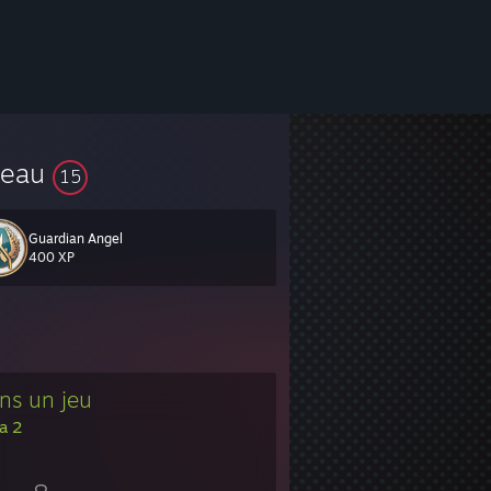
veau
15
Guardian Angel
400 XP
ns un jeu
a 2