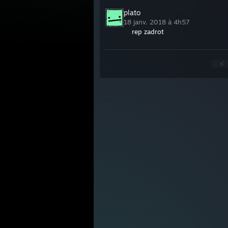
plato
18 janv. 2018 à 4h57
rep zadrot
<