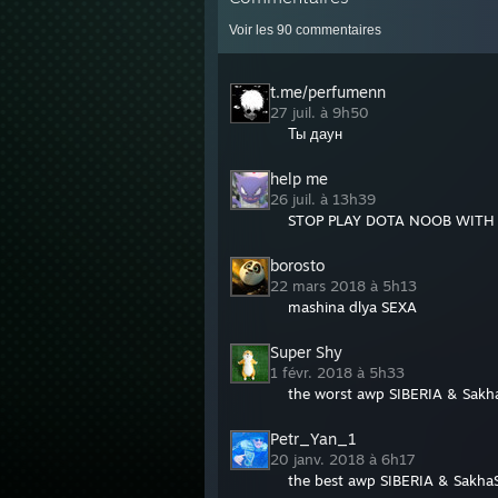
Voir les
90
commentaires
t.me/perfumenn
27 juil. à 9h50
Ты даун
help me
26 juil. à 13h39
STOP PLAY DOTA NOOB WITH 
borosto
22 mars 2018 à 5h13
mashina dlya SEXA
Super Shy
1 févr. 2018 à 5h33
the worst awp SIBERIA & Sakh
Petr_Yan_1
20 janv. 2018 à 6h17
the best awp SIBERIA & Sakha