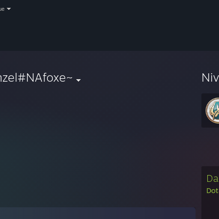
ue
nzel#NAfoxe~
Ni
Da
Dot