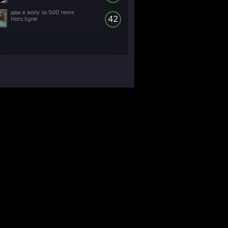
дам в жопу за 500 тенге
42
Hors ligne