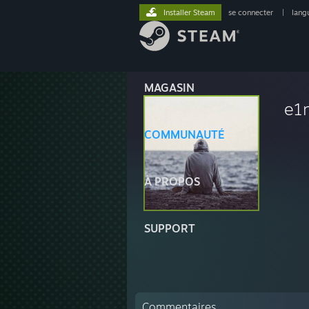
Installer Steam
se connecter
|
lang
MAGASIN
e1
COMMUNAUTÉ
À PROPOS
SUPPORT
Commentaires