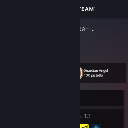
Kirjaudu sisään
Kauppa
e1nzel#NAfoxe~
Yhteisö
Tietoa
Guardian Angel
Taso
Tuki
15
400 pistettä
Vaihda kieli
Kirjautunut ulos
Hanki Steam-mobiilisovellus
Näytä työpöytäsivusto
8
13
Merkit
Ryhmät