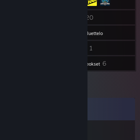
121
20
Kaverit
Pelit
Tavaraluettelo
61
1
Kuvakaappaukset
Videot
1
6
Arvostelut
Taideteokset
Kommentit
Näytä kaikki
88
kommenttia
borosto
22.3.2018 klo 5.13