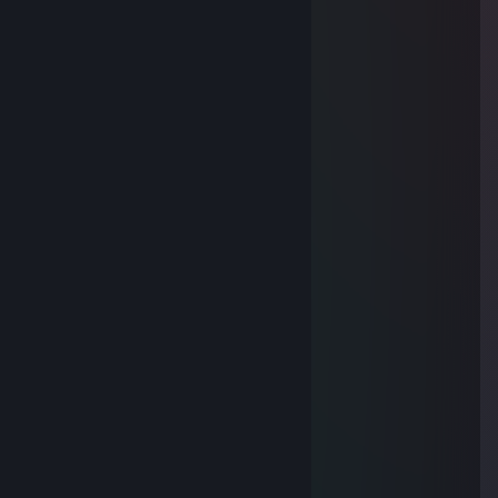
mashina dlya SEXA
Super Shy
1.2.2018 klo 5.33
the worst awp SIBERIA & SakhaStan
Petr_Yan_1
20.1.2018 klo 6.17
the best awp SIBERIA & SakhaStan
plato
18.1.2018 klo 4.57
rep zadrot
JPBT
4.12.2017 klo 18.32
+rep gambling + top fragging
Gworo
24.11.2017 klo 23.10
good rusian