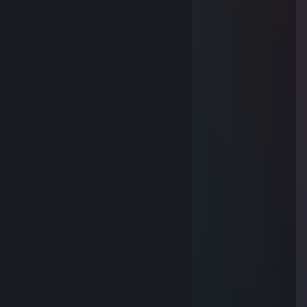
mashina dlya SEXA
Super Shy
1 feb 2018 om 5:33
the worst awp SIBERIA & SakhaStan
Petr_Yan_1
20 jan 2018 om 6:17
the best awp SIBERIA & SakhaStan
plato
18 jan 2018 om 4:57
rep zadrot
JPBT
4 dec 2017 om 18:32
+rep gambling + top fragging
Gworo
24 nov 2017 om 23:10
good rusian