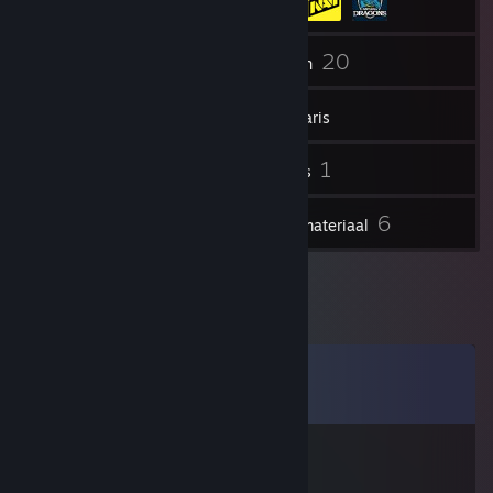
121
20
Vrienden
Spellen
Inventaris
61
1
Screenshots
Video's
1
6
Recensies
Beeldmateriaal
Opmerkingen
Alle
88
reacties weergeven
borosto
22 mrt 2018 om 5:13