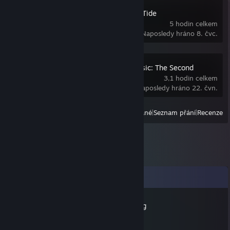
Men of War: Red Tide
5 hodin celkem
Naposledy hráno 8. čvc.
Serious Sam Classic: The Second
Encounter
3,1 hodin celkem
Naposledy hráno 22. čvn.
Zobrazit
Všechny nedávno hrané
|
Seznam přání
|
Recenze
Komentáře
IamBeingHeldAgainstMywillGaming
2. čvn. 2024 v 22.31
happy new year