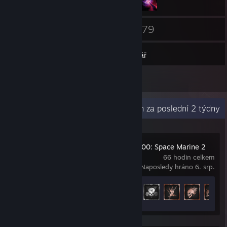
24
479
Přátelé
Hry
Inventář
7
Recenze
Nedávná aktivita
1,9 hodin za poslední 2 týdny
Warhammer 40,000: Space Marine 2
66 hodin celkem
Naposledy hráno 6. srp.
Odemčené achievementy
29 z 50