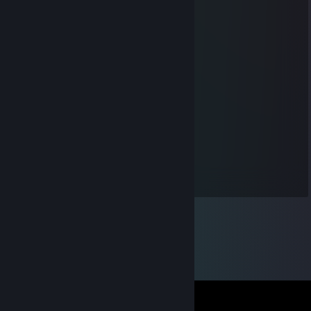
TwoScore
3. led. 2024 v 15.19
Happy new year's <3
Maximus 🦅
25. pro. 2023 v 7.54
Happy new year
Asavar Kul
16. úno. 2023 v 6.26
happy new year