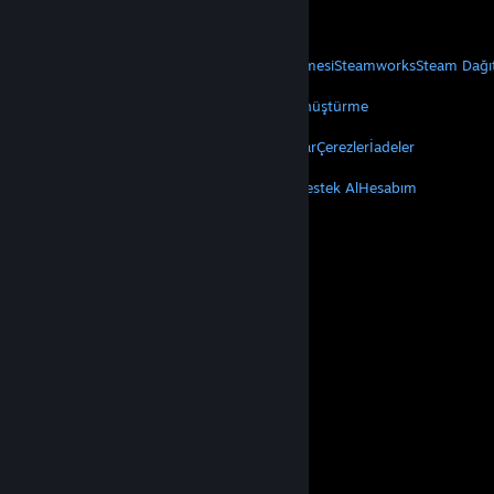
Mobil Uygulamaları Edin
STEAM
Steam Hakkında
Steam Abonelik Sözleşmesi
Steamworks
Steam Dağı
VALVE
Valve Hakkında
Kariyer
Donanım
Geri Dönüştürme
YASAL
Gizlilik
Erişilebilirlik
Bildirimler ve Politikalar
Çerezler
İadeler
DAHA FAZLA
Steam'i Yükle
Mobil Uygulamaları Edin
Destek Al
Hesabım
© Valve Corporation. Tüm hakları saklıdır. Tüm ticari
markalar, ABD ve diğer ülkelerde ilgili sahiplerinin
mülkiyetindedir.
Gizlilik Politikası
|
Yasal Bilgi
|