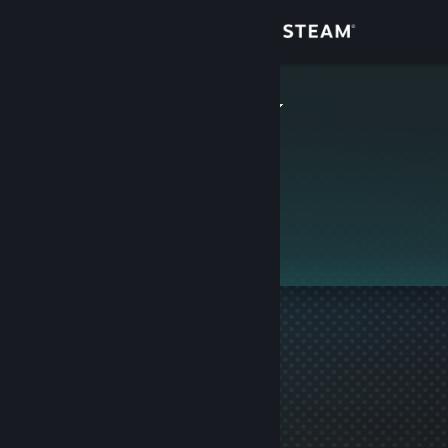
Giriş yap
Mağaza
drninjasnake
Topluluk
Hakkında
Bu profil gizlidir.
Destek
Dili değiştir
Steam mobil uygulamasını yükle
Masaüstü internet sitesini görüntüle