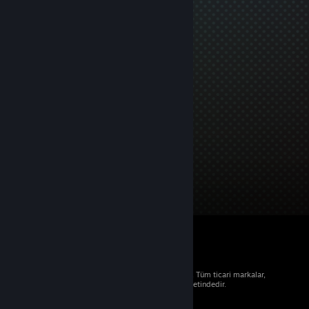
© 2026 Valve Corporation. Tüm hakları saklıdır. Tüm ticari markalar,
ABD ve diğer ülkelerde ilgili sahiplerinin mülkiyetindedir.
Geçerli yerlerde fiyatlara KDV dâhildir.